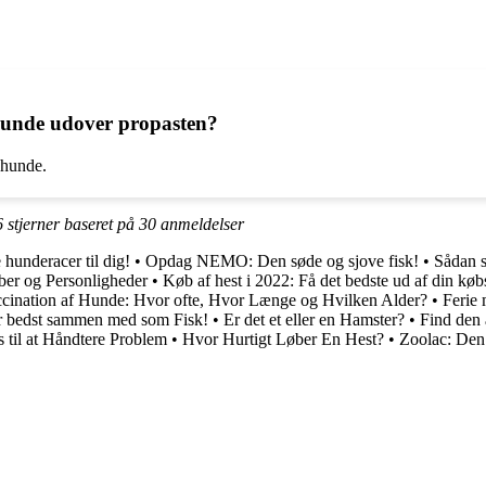
 hunde udover propasten?
 hunde.
6
stjerner baseret på
30
anmeldelser
 hunderacer til dig!
•
Opdag NEMO: Den søde og sjove fisk!
•
Sådan sp
ber og Personligheder
•
Køb af hest i 2022: Få det bedste ud af din køb
cination af Hunde: Hvor ofte, Hvor Længe og Hvilken Alder?
•
Ferie 
ser bedst sammen med som Fisk!
•
Er det et eller en Hamster?
•
Find den a
 til at Håndtere Problem
•
Hvor Hurtigt Løber En Hest?
•
Zoolac: Den