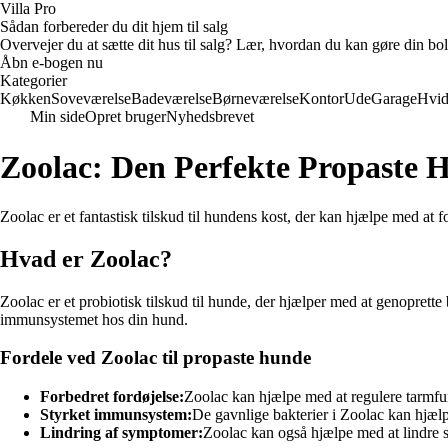
Villa Pro
Sådan forbereder du dit hjem til salg
Overvejer du at sætte dit hus til salg? Lær, hvordan du kan gøre din bol
Åbn e-bogen nu
Kategorier
Køkken
Soveværelse
Badeværelse
Børneværelse
Kontor
Ude
Garage
Hvid
Min side
Opret bruger
Nyhedsbrevet
Zoolac: Den Perfekte Propaste 
Zoolac er et fantastisk tilskud til hundens kost, der kan hjælpe med a
Hvad er Zoolac?
Zoolac er et probiotisk tilskud til hunde, der hjælper med at genoprette
immunsystemet hos din hund.
Fordele ved Zoolac til propaste hunde
Forbedret fordøjelse:
Zoolac kan hjælpe med at regulere tarmfun
Styrket immunsystem:
De gavnlige bakterier i Zoolac kan hjæl
Lindring af symptomer:
Zoolac kan også hjælpe med at lindre