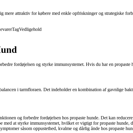
ig mere attraktiv for købere med enkle opfriskninger og strategiske forb
evarer
Tag
Vedligehold
Hund
t forbedre fordøjelsen og styrke immunsystemet. Hvis du har en propaste
 balancen i tarmfloraen. Det indeholder en kombination af gavnlige bakte
ktionen og forbedre fordøjelsen hos propaste hunde. Det kan reducere g
pe med at styrke immunsystemet, hvilket er vigtigt for propaste hunde
 symptomer såsom oppustethed, kvalme og dårlig ånde hos propaste hun