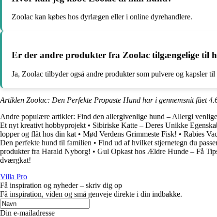
Zoolac kan købes hos dyrlægen eller i online dyrehandlere.
Er der andre produkter fra Zoolac tilgængelige til
Ja, Zoolac tilbyder også andre produkter som pulvere og kapsler til
Artiklen Zoolac: Den Perfekte Propaste Hund har i gennemsnit fået
4.
Andre populære artikler:
Find den allergivenlige hund – Allergi venlige
Et nyt kreativt hobbyprojekt
•
Sibiriske Katte – Deres Unikke Egenska
lopper og flåt hos din kat
•
Mød Verdens Grimmeste Fisk!
•
Rabies Vac
Den perfekte hund til familien
•
Find ud af hvilket stjernetegn du pas
produkter fra Harald Nyborg!
•
Gul Opkast hos Ældre Hunde – Få Tips
dværgkat!
Villa Pro
Få inspiration og nyheder – skriv dig op
Få inspiration, viden og små genveje direkte i din indbakke.
Din e-mailadresse