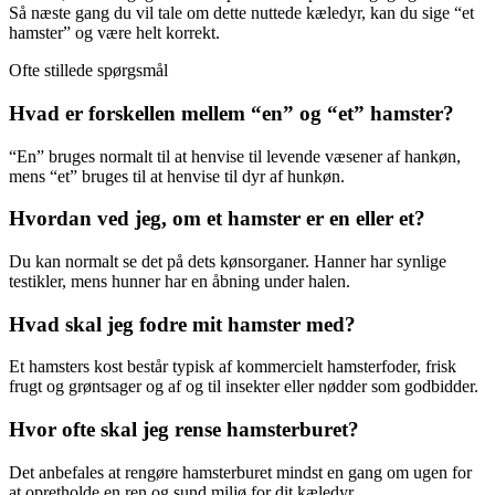
Så næste gang du vil tale om dette nuttede kæledyr, kan du sige “et
hamster” og være helt korrekt.
Ofte stillede spørgsmål
Hvad er forskellen mellem “en” og “et” hamster?
“En” bruges normalt til at henvise til levende væsener af hankøn,
mens “et” bruges til at henvise til dyr af hunkøn.
Hvordan ved jeg, om et hamster er en eller et?
Du kan normalt se det på dets kønsorganer. Hanner har synlige
testikler, mens hunner har en åbning under halen.
Hvad skal jeg fodre mit hamster med?
Et hamsters kost består typisk af kommercielt hamsterfoder, frisk
frugt og grøntsager og af og til insekter eller nødder som godbidder.
Hvor ofte skal jeg rense hamsterburet?
Det anbefales at rengøre hamsterburet mindst en gang om ugen for
at opretholde en ren og sund miljø for dit kæledyr.