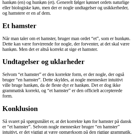
hankøn (en) og hunkøn (et). Generelt følger kønnet ordets naturlige
eller biologiske køn, men der er nogle undtagelser og usikkerheder,
og hamstere er en af dem.
Et hamster
Når man taler om et hamster, bruger man ordet “et”, som er hunkøn.
Dette kan være forvirrende for nogle, der forventer, at det skal være
hankøn. Men det er altså korrekt at sige et hamster.
Undtagelser og uklarheder
Selvom “et hamster” er den korrekte form, er der nogle, der også
bruger “en hamster”. Dette skyldes, at nogle mennesker intuitivt
ville bruge hankøn, da de fleste dyr er hankøn. Det er dog ikke
grammatisk korrekt, og “et hamster” er den officielt accepterede
form.
Konklusion
Så svaret på spørgsmålet er, at det korrekte køn for hamster på dansk
er “et hamster”. Selvom nogle mennesker bruger “en hamster”
intuitivt, er det vigtigt at være opmærksom på den rigtige grammatik.