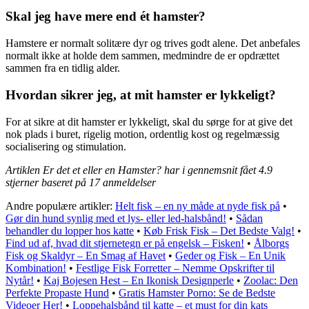
Skal jeg have mere end ét hamster?
Hamstere er normalt solitære dyr og trives godt alene. Det anbefales
normalt ikke at holde dem sammen, medmindre de er opdrættet
sammen fra en tidlig alder.
Hvordan sikrer jeg, at mit hamster er lykkeligt?
For at sikre at dit hamster er lykkeligt, skal du sørge for at give det
nok plads i buret, rigelig motion, ordentlig kost og regelmæssig
socialisering og stimulation.
Artiklen Er det et eller en Hamster? har i gennemsnit fået
4.9
stjerner baseret på
17
anmeldelser
Andre populære artikler:
Helt fisk – en ny måde at nyde fisk på
•
Gør din hund synlig med et lys- eller led-halsbånd!
•
Sådan
behandler du lopper hos katte
•
Køb Frisk Fisk – Det Bedste Valg!
•
Find ud af, hvad dit stjernetegn er på engelsk – Fisken!
•
Ålborgs
Fisk og Skaldyr – En Smag af Havet
•
Geder og Fisk – En Unik
Kombination!
•
Festlige Fisk Forretter – Nemme Opskrifter til
Nytår!
•
Kaj Bojesen Hest – En Ikonisk Designperle
•
Zoolac: Den
Perfekte Propaste Hund
•
Gratis Hamster Porno: Se de Bedste
Videoer Her!
•
Loppehalsbånd til katte – et must for din kats