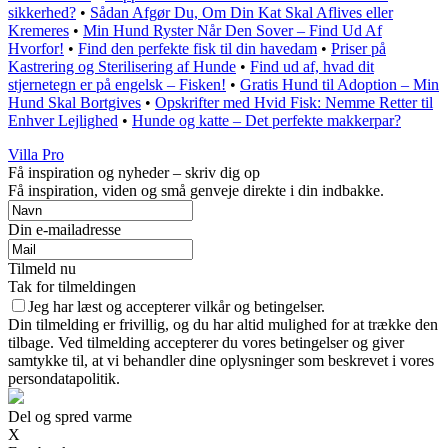
sikkerhed?
•
Sådan Afgør Du, Om Din Kat Skal Aflives eller
Kremeres
•
Min Hund Ryster Når Den Sover – Find Ud Af
Hvorfor!
•
Find den perfekte fisk til din havedam
•
Priser på
Kastrering og Sterilisering af Hunde
•
Find ud af, hvad dit
stjernetegn er på engelsk – Fisken!
•
Gratis Hund til Adoption – Min
Hund Skal Bortgives
•
Opskrifter med Hvid Fisk: Nemme Retter til
Enhver Lejlighed
•
Hunde og katte – Det perfekte makkerpar?
Villa Pro
Få inspiration og nyheder – skriv dig op
Få inspiration, viden og små genveje direkte i din indbakke.
Din e-mailadresse
Tilmeld nu
Tak for tilmeldingen
Jeg har læst og accepterer vilkår og betingelser.
Din tilmelding er frivillig, og du har altid mulighed for at trække den
tilbage. Ved tilmelding accepterer du vores betingelser og giver
samtykke til, at vi behandler dine oplysninger som beskrevet i vores
persondatapolitik.
Del og spred varme
X