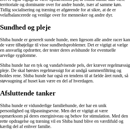
territoriale og dominante over for andre hunde, især af samme køn.
Tidlig socialisering og træning er afgørende for at sikre, at de er
velafbalancerede og venlige over for mennesker og andre dyr.
Sundhed og pleje
Shiba hunde er generelt sunde hunde, men ligesom alle andre racer kan
de være tilbøjelige til visse sundhedsproblemer. Det er vigtigt at vælge
en ansvarlig opdrætter, der tester deres avlshunde for eventuelle
arvelige sygdomme.
Shiba hunde har en tyk og vandafvisende pels, der kræver regelmæssig
pleje. De skal børstes regelmæssigt for at undgå sammenfiltring og
holdes rene. Shiba hunde har også en tendens til at fælde året rundt, så
støvsugning af huset kan være en del af hverdagen.
Afsluttende tanker
Shiba hunde er vidunderlige familiehunde, der har en unik
personlighed og tilpasningsevne. Men det er vigtigt at være
opmærksom på deres energiniveau og behov for stimulation. Med den
rette opdragelse og træning vil en Shiba hund blive en værdifuld og
kærlig del af enhver familie.