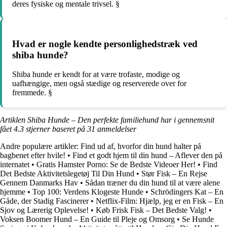
deres fysiske og mentale trivsel. §
Hvad er nogle kendte personlighedstræk ved
shiba hunde?
Shiba hunde er kendt for at være trofaste, modige og
uafhængige, men også stædige og reserverede over for
fremmede. §
Artiklen Shiba Hunde – Den perfekte familiehund har i gennemsnit
fået
4.3
stjerner baseret på
31
anmeldelser
Andre populære artikler:
Find ud af, hvorfor din hund halter på
bagbenet efter hvile!
•
Find et godt hjem til din hund – Aflever den på
internatet
•
Gratis Hamster Porno: Se de Bedste Videoer Her!
•
Find
Det Bedste Aktivitetslegetøj Til Din Hund
•
Stør Fisk – En Rejse
Gennem Danmarks Hav
•
Sådan træner du din hund til at være alene
hjemme
•
Top 100: Verdens Klogeste Hunde
•
Schrödingers Kat – En
Gåde, der Stadig Fascinerer
•
Netflix-Film: Hjælp, jeg er en Fisk – En
Sjov og Lærerig Oplevelse!
•
Køb Frisk Fisk – Det Bedste Valg!
•
Voksen Boomer Hund – En Guide til Pleje og Omsorg
•
Se Hunde