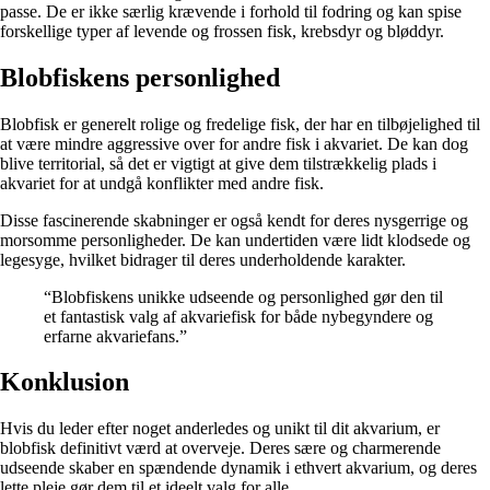
passe. De er ikke særlig krævende i forhold til fodring og kan spise
forskellige typer af levende og frossen fisk, krebsdyr og bløddyr.
Blobfiskens personlighed
Blobfisk er generelt rolige og fredelige fisk, der har en tilbøjelighed til
at være mindre aggressive over for andre fisk i akvariet. De kan dog
blive territorial, så det er vigtigt at give dem tilstrækkelig plads i
akvariet for at undgå konflikter med andre fisk.
Disse fascinerende skabninger er også kendt for deres nysgerrige og
morsomme personligheder. De kan undertiden være lidt klodsede og
legesyge, hvilket bidrager til deres underholdende karakter.
“Blobfiskens unikke udseende og personlighed gør den til
et fantastisk valg af akvariefisk for både nybegyndere og
erfarne akvariefans.”
Konklusion
Hvis du leder efter noget anderledes og unikt til dit akvarium, er
blobfisk definitivt værd at overveje. Deres sære og charmerende
udseende skaber en spændende dynamik i ethvert akvarium, og deres
lette pleje gør dem til et ideelt valg for alle.