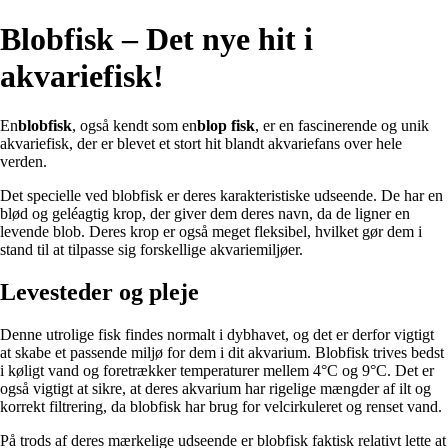
Blobfisk – Det nye hit i
akvariefisk!
En
blobfisk
, også kendt som en
blop fisk
, er en fascinerende og unik
akvariefisk, der er blevet et stort hit blandt akvariefans over hele
verden.
Det specielle ved blobfisk er deres karakteristiske udseende. De har en
blød og geléagtig krop, der giver dem deres navn, da de ligner en
levende blob. Deres krop er også meget fleksibel, hvilket gør dem i
stand til at tilpasse sig forskellige akvariemiljøer.
Levesteder og pleje
Denne utrolige fisk findes normalt i dybhavet, og det er derfor vigtigt
at skabe et passende miljø for dem i dit akvarium. Blobfisk trives bedst
i køligt vand og foretrækker temperaturer mellem 4°C og 9°C. Det er
også vigtigt at sikre, at deres akvarium har rigelige mængder af ilt og
korrekt filtrering, da blobfisk har brug for velcirkuleret og renset vand.
På trods af deres mærkelige udseende er blobfisk faktisk relativt lette at