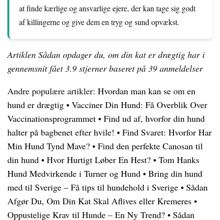
at finde kærlige og ansvarlige ejere, der kan tage sig godt
af killingerne og give dem en tryg og sund opvækst.
Artiklen Sådan opdager du, om din kat er drægtig har i
gennemsnit fået
3.9
stjerner baseret på
39
anmeldelser
Andre populære artikler:
Hvordan man kan se om en
hund er drægtig
•
Vacciner Din Hund: Få Overblik Over
Vaccinationsprogrammet
•
Find ud af, hvorfor din hund
halter på bagbenet efter hvile!
•
Find Svaret: Hvorfor Har
Min Hund Tynd Mave?
•
Find den perfekte Canosan til
din hund
•
Hvor Hurtigt Løber En Hest?
•
Tom Hanks
Hund Medvirkende i Turner og Hund
•
Bring din hund
med til Sverige – Få tips til hundehold i Sverige
•
Sådan
Afgør Du, Om Din Kat Skal Aflives eller Kremeres
•
Oppustelige Krav til Hunde – En Ny Trend?
•
Sådan