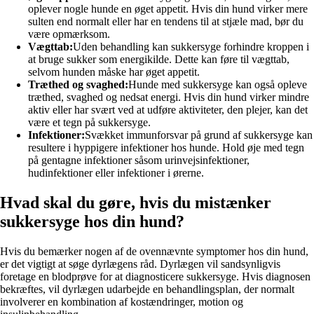
oplever nogle hunde en øget appetit. Hvis din hund virker mere
sulten end normalt eller har en tendens til at stjæle mad, bør du
være opmærksom.
Vægttab:
Uden behandling kan sukkersyge forhindre kroppen i
at bruge sukker som energikilde. Dette kan føre til vægttab,
selvom hunden måske har øget appetit.
Træthed og svaghed:
Hunde med sukkersyge kan også opleve
træthed, svaghed og nedsat energi. Hvis din hund virker mindre
aktiv eller har svært ved at udføre aktiviteter, den plejer, kan det
være et tegn på sukkersyge.
Infektioner:
Svækket immunforsvar på grund af sukkersyge kan
resultere i hyppigere infektioner hos hunde. Hold øje med tegn
på gentagne infektioner såsom urinvejsinfektioner,
hudinfektioner eller infektioner i ørerne.
Hvad skal du gøre, hvis du mistænker
sukkersyge hos din hund?
Hvis du bemærker nogen af de ovennævnte symptomer hos din hund,
er det vigtigt at søge dyrlægens råd. Dyrlægen vil sandsynligvis
foretage en blodprøve for at diagnosticere sukkersyge. Hvis diagnosen
bekræftes, vil dyrlægen udarbejde en behandlingsplan, der normalt
involverer en kombination af kostændringer, motion og