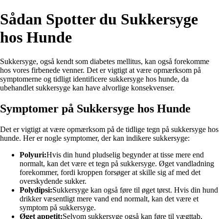
Sådan Spotter du Sukkersyge
hos Hunde
Sukkersyge, også kendt som diabetes mellitus, kan også forekomme
hos vores firbenede venner. Det er vigtigt at være opmærksom på
symptomerne og tidligt identificere sukkersyge hos hunde, da
ubehandlet sukkersyge kan have alvorlige konsekvenser.
Symptomer på Sukkersyge hos Hunde
Det er vigtigt at være opmærksom på de tidlige tegn på sukkersyge hos
hunde. Her er nogle symptomer, der kan indikere sukkersyge:
Polyuri:
Hvis din hund pludselig begynder at tisse mere end
normalt, kan det være et tegn på sukkersyge. Øget vandladning
forekommer, fordi kroppen forsøger at skille sig af med det
overskydende sukker.
Polydipsi:
Sukkersyge kan også føre til øget tørst. Hvis din hund
drikker væsentligt mere vand end normalt, kan det være et
symptom på sukkersyge.
Øget appetit:
Selvom sukkersyge også kan føre til vægttab,