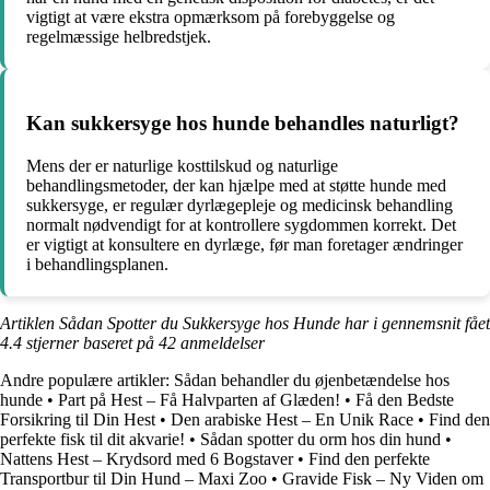
vigtigt at være ekstra opmærksom på forebyggelse og
regelmæssige helbredstjek.
Kan sukkersyge hos hunde behandles naturligt?
Mens der er naturlige kosttilskud og naturlige
behandlingsmetoder, der kan hjælpe med at støtte hunde med
sukkersyge, er regulær dyrlægepleje og medicinsk behandling
normalt nødvendigt for at kontrollere sygdommen korrekt. Det
er vigtigt at konsultere en dyrlæge, før man foretager ændringer
i behandlingsplanen.
Artiklen Sådan Spotter du Sukkersyge hos Hunde har i gennemsnit fået
4.4
stjerner baseret på
42
anmeldelser
Andre populære artikler:
Sådan behandler du øjenbetændelse hos
hunde
•
Part på Hest – Få Halvparten af Glæden!
•
Få den Bedste
Forsikring til Din Hest
•
Den arabiske Hest – En Unik Race
•
Find den
perfekte fisk til dit akvarie!
•
Sådan spotter du orm hos din hund
•
Nattens Hest – Krydsord med 6 Bogstaver
•
Find den perfekte
Transportbur til Din Hund – Maxi Zoo
•
Gravide Fisk – Ny Viden om