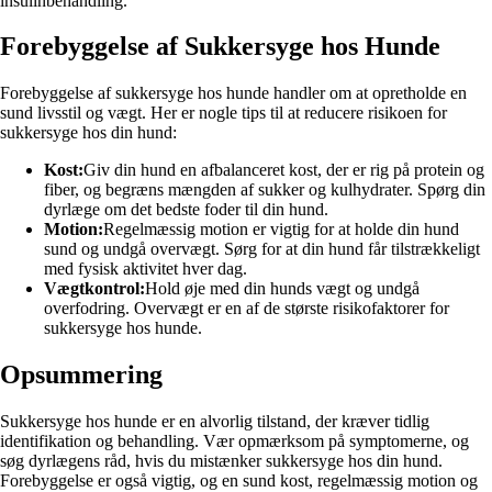
insulinbehandling.
Forebyggelse af Sukkersyge hos Hunde
Forebyggelse af sukkersyge hos hunde handler om at opretholde en
sund livsstil og vægt. Her er nogle tips til at reducere risikoen for
sukkersyge hos din hund:
Kost:
Giv din hund en afbalanceret kost, der er rig på protein og
fiber, og begræns mængden af sukker og kulhydrater. Spørg din
dyrlæge om det bedste foder til din hund.
Motion:
Regelmæssig motion er vigtig for at holde din hund
sund og undgå overvægt. Sørg for at din hund får tilstrækkeligt
med fysisk aktivitet hver dag.
Vægtkontrol:
Hold øje med din hunds vægt og undgå
overfodring. Overvægt er en af de største risikofaktorer for
sukkersyge hos hunde.
Opsummering
Sukkersyge hos hunde er en alvorlig tilstand, der kræver tidlig
identifikation og behandling. Vær opmærksom på symptomerne, og
søg dyrlægens råd, hvis du mistænker sukkersyge hos din hund.
Forebyggelse er også vigtig, og en sund kost, regelmæssig motion og