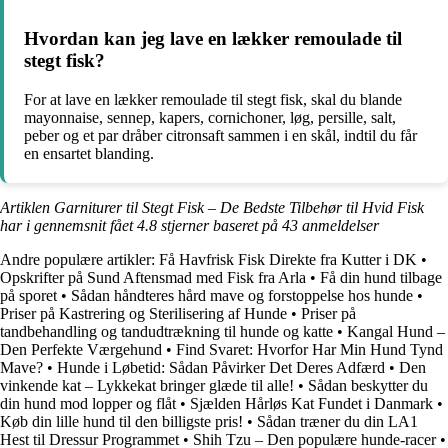
Hvordan kan jeg lave en lækker remoulade til
stegt fisk?
For at lave en lækker remoulade til stegt fisk, skal du blande
mayonnaise, sennep, kapers, cornichoner, løg, persille, salt,
peber og et par dråber citronsaft sammen i en skål, indtil du får
en ensartet blanding.
Artiklen Garniturer til Stegt Fisk – De Bedste Tilbehør til Hvid Fisk
har i gennemsnit fået
4.8
stjerner baseret på
43
anmeldelser
Andre populære artikler:
Få Havfrisk Fisk Direkte fra Kutter i DK
•
Opskrifter på Sund Aftensmad med Fisk fra Arla
•
Få din hund tilbage
på sporet
•
Sådan håndteres hård mave og forstoppelse hos hunde
•
Priser på Kastrering og Sterilisering af Hunde
•
Priser på
tandbehandling og tandudtrækning til hunde og katte
•
Kangal Hund –
Den Perfekte Værgehund
•
Find Svaret: Hvorfor Har Min Hund Tynd
Mave?
•
Hunde i Løbetid: Sådan Påvirker Det Deres Adfærd
•
Den
vinkende kat – Lykkekat bringer glæde til alle!
•
Sådan beskytter du
din hund mod lopper og flåt
•
Sjælden Hårløs Kat Fundet i Danmark
•
Køb din lille hund til den billigste pris!
•
Sådan træner du din LA1
Hest til Dressur Programmet
•
Shih Tzu – Den populære hunde-racer
•