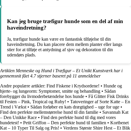
Kan jeg bruge træfigur hunde som en del af min
haveindretning?
Ja, træfigur hunde kan være en fantastisk tilføjelse til din
haveindretning. Du kan placere dem mellem planter eller langs
stier for at tilføje et antydning af sjov og dekoration til din
udendørs plads.
Artiklen Menneske og Hund i Træfigur – Et Unikt Kunstværk har i
gennemsnit fået
4.7
stjerner baseret på
11
anmeldelser
Andre populære artikler:
Find Fiskene i Krydsordene!
•
Hunde og
hjerte- og lungeorm: Symptomer, smitte og behandling
•
Sådan
forebygger du livmoderbetændelse hos hunde
•
Få Glitter Fisk Drinks
til Festen – Pink, Tropical og Ruby!
•
Tatoveringer af Sorte Katte – En
Trend i Vækst
•
Sådan forløber en kats drægtighed – uge for uge
•
Find den perfekte mellemstørrelse hund til din familie
•
Savannah Kat
– Den Unikke Race
•
Find den perfekte hund til dig med vores
hundetest!
•
Petit Griffon – Den perfekte hund til familien
•
Kortbenet
Kat – 10 Typer Til Salg og Pris!
•
Verdens Største Shire Hest – Et Blik