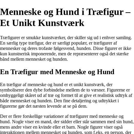
Menneske og Hund i Træfigur –
Et Unikt Kunstværk
Træfigurer er smukke kunstværker, der skiller sig ud i enhver samling.
En særlig type træfigur, der er særligt populær, er træfigurer af
mennesker og deres trofaste følgesvend, hunden. Disse figurer er ikke
kun kunstnerisk imponerende, men de repræsenterer også det stærke
bånd mellem mennesket og hunden.
En Træfigur med Menneske og Hund
En træfigur af menneske og hund er et unikt kunstværk, der
symboliserer den dybe forbindelse mellem de to væsner. Figurerne er
omhyggeligt skåret ud af træ og formet til at give et realistisk udtryk af
både mennesket og hunden. Den fine detaljering og udtrykket i
figurerne gør det næsten levende at se på dem.
Der er flere forskellige variationer af træfigurer med menneske og
hund. Nogle viser en mand, der sidder eller står sammen med sin hund,
mens andre viser en kvinde eller et barn. Nogle figurer viser også
interaktionen mellem mennesket og hunden, som f.eks. en person, der