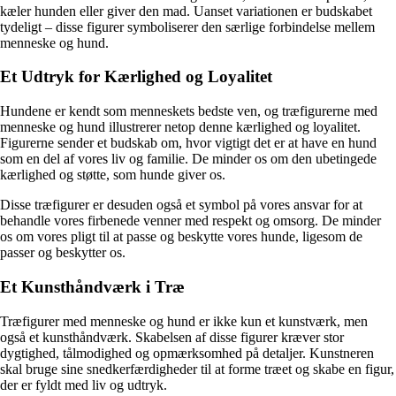
kæler hunden eller giver den mad. Uanset variationen er budskabet
tydeligt – disse figurer symboliserer den særlige forbindelse mellem
menneske og hund.
Et Udtryk for Kærlighed og Loyalitet
Hundene er kendt som menneskets bedste ven, og træfigurerne med
menneske og hund illustrerer netop denne kærlighed og loyalitet.
Figurerne sender et budskab om, hvor vigtigt det er at have en hund
som en del af vores liv og familie. De minder os om den ubetingede
kærlighed og støtte, som hunde giver os.
Disse træfigurer er desuden også et symbol på vores ansvar for at
behandle vores firbenede venner med respekt og omsorg. De minder
os om vores pligt til at passe og beskytte vores hunde, ligesom de
passer og beskytter os.
Et Kunsthåndværk i Træ
Træfigurer med menneske og hund er ikke kun et kunstværk, men
også et kunsthåndværk. Skabelsen af disse figurer kræver stor
dygtighed, tålmodighed og opmærksomhed på detaljer. Kunstneren
skal bruge sine snedkerfærdigheder til at forme træet og skabe en figur,
der er fyldt med liv og udtryk.