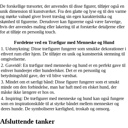
De forskellige træsorter, der anvendes til disse figurer, tilføjer også en
unik dimension til kunstværket. Fra den glatte og lyse eg til den varme
og mørke valnød giver hvert træslag sin egen karakteristika og
skønhed til figurerne. Derudover kan figurerne også være farverige,
hvis der anvendes maling eller lakering til at forstærke detaljerne eller
for at tilføje en personlig touch.
Fordelene ved en Træfigur med Menneske og Hund
1. Udsmykning: Disse træfigurer fungerer som smukke dekorationer i
ethvert rum eller hjem. De tilføjer en unik og kunstnerisk stemning til
omgivelserne.
2. Gaveidé: En træfigur med menneske og hund er en perfekt gave til
enhver hundeejer eller hundeelsker. Det er en personlig og
betydningsfuld gave, der vil blive værdsat.
3. Mindet om et særligt bånd: Disse figurer fungerer som et smukt
minde om den forbindelse, man har haft med en elsket hund, der
måske ikke længere er hos os.
4. Inspiring: De træfigurer med menneske og hund kan også fungere
som en inspirationskilde til at styrke båndet mellem mennesker og
deres hunde. De symboliserer kærlighed, troskab og omsorg.
Afsluttende tanker