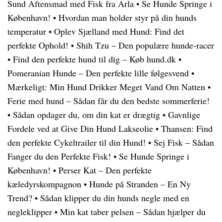
Sund Aftensmad med Fisk fra Arla
•
Se Hunde Springe i
København!
•
Hvordan man holder styr på din hunds
temperatur
•
Oplev Sjælland med Hund: Find det
perfekte Ophold!
•
Shih Tzu – Den populære hunde-racer
•
Find den perfekte hund til dig – Køb hund.dk
•
Pomeranian Hunde – Den perfekte lille følgesvend
•
Mærkeligt: Min Hund Drikker Meget Vand Om Natten
•
Ferie med hund – Sådan får du den bedste sommerferie!
•
Sådan opdager du, om din kat er drægtig
•
Gavnlige
Fordele ved at Give Din Hund Lakseolie
•
Thansen: Find
den perfekte Cykeltrailer til din Hund!
•
Sej Fisk – Sådan
Fanger du den Perfekte Fisk!
•
Se Hunde Springe i
København!
•
Perser Kat – Den perfekte
kæledyrskompagnon
•
Hunde på Stranden – En Ny
Trend?
•
Sådan klipper du din hunds negle med en
negleklipper
•
Min kat taber pelsen – Sådan hjælper du