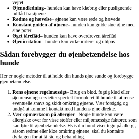
vejret
Øjenudledning
– hunden kan have klæbrig eller puslignende
udflåd fra øjnene
Rødme og hævelse
– øjnene kan være røde og hævede
Konstant gniden af øjnene
– hunden kan gnide sine øjne med
sine poter
Øget tåreflåd
– hunden kan have overdreven tåreflåd
Øjenirritation
– hunden kan virke irriteret og utilpas
Sådan forebygger du øjenbetændelse hos
hunde
Her er nogle metoder til at holde din hunds øjne sunde og forebygge
øjenbetændelse:
Rens øjnene regelmæssigt
– Brug en blød, fugtig klud eller
øjenrensningsservietter specielt formuleret til hunde til at rense
eventuelle snavs og skidt omkring øjnene. Vær forsigtig og
undgå at komme i kontakt med hundens øjne direkte.
Vær opmærksom på allergier
– Nogle hunde kan være
allergiske over for visse stoffer eller miljømæssige faktorer, som
kan føre til øjenbetændelse. Hvis din hund viser tegn på allergi,
såsom rødme eller kløe omkring øjnene, skal du kontakte
dyrlægen for at få råd og behandling.