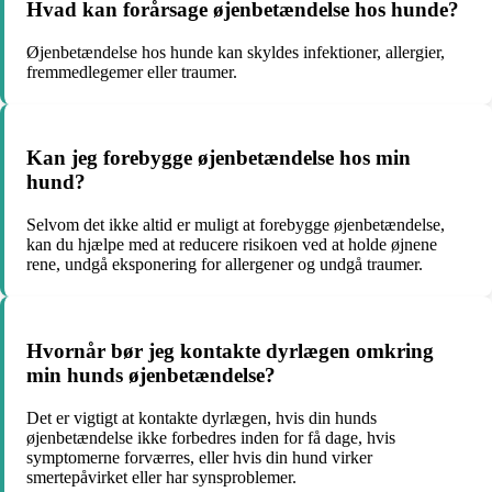
Hvad kan forårsage øjenbetændelse hos hunde?
Øjenbetændelse hos hunde kan skyldes infektioner, allergier,
fremmedlegemer eller traumer.
Kan jeg forebygge øjenbetændelse hos min
hund?
Selvom det ikke altid er muligt at forebygge øjenbetændelse,
kan du hjælpe med at reducere risikoen ved at holde øjnene
rene, undgå eksponering for allergener og undgå traumer.
Hvornår bør jeg kontakte dyrlægen omkring
min hunds øjenbetændelse?
Det er vigtigt at kontakte dyrlægen, hvis din hunds
øjenbetændelse ikke forbedres inden for få dage, hvis
symptomerne forværres, eller hvis din hund virker
smertepåvirket eller har synsproblemer.