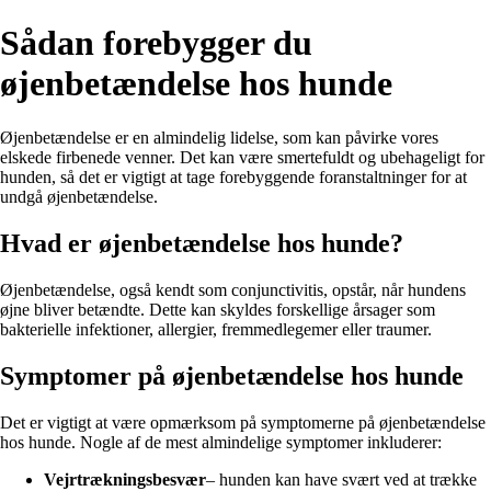
Sådan forebygger du
øjenbetændelse hos hunde
Øjenbetændelse er en almindelig lidelse, som kan påvirke vores
elskede firbenede venner. Det kan være smertefuldt og ubehageligt for
hunden, så det er vigtigt at tage forebyggende foranstaltninger for at
undgå øjenbetændelse.
Hvad er øjenbetændelse hos hunde?
Øjenbetændelse, også kendt som conjunctivitis, opstår, når hundens
øjne bliver betændte. Dette kan skyldes forskellige årsager som
bakterielle infektioner, allergier, fremmedlegemer eller traumer.
Symptomer på øjenbetændelse hos hunde
Det er vigtigt at være opmærksom på symptomerne på øjenbetændelse
hos hunde. Nogle af de mest almindelige symptomer inkluderer:
Vejrtrækningsbesvær
– hunden kan have svært ved at trække