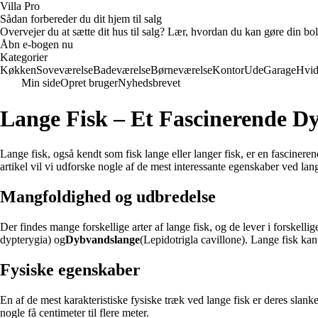
Villa Pro
Sådan forbereder du dit hjem til salg
Overvejer du at sætte dit hus til salg? Lær, hvordan du kan gøre din bol
Åbn e-bogen nu
Kategorier
Køkken
Soveværelse
Badeværelse
Børneværelse
Kontor
Ude
Garage
Hvid
Min side
Opret bruger
Nyhedsbrevet
Lange Fisk – Et Fascinerende Dy
Lange fisk, også kendt som fisk lange eller langer fisk, er en fascineren
artikel vil vi udforske nogle af de mest interessante egenskaber ved lan
Mangfoldighed og udbredelse
Der findes mange forskellige arter af lange fisk, og de lever i forskelli
dypterygia) og
Dybvandslange
(Lepidotrigla cavillone). Lange fisk kan
Fysiske egenskaber
En af de mest karakteristiske fysiske træk ved lange fisk er deres slanke 
nogle få centimeter til flere meter.