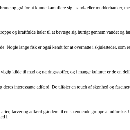
er brune og grå for at kunne kamuflere sig i sand- eller mudderbanker, me
kroppe og kraftfulde haler til at bevæge sig hurtigt gennem vandet og f
nde. Nogle lange fisk er også kendt for at overnatte i skjulesteder, som
tig kilde til mad og næringsstoffer, og i mange kulturer er de en delika
g deres interessante adfærd. De tilføjer en touch af skønhed og fasciner
 arter, farver og adfærd gør dem til en spændende gruppe at udforske. Uan
ed i.