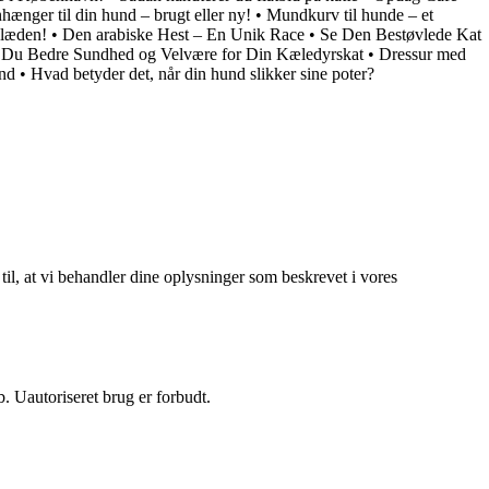
hænger til din hund – brugt eller ny!
•
Mundkurv til hunde – et
Glæden!
•
Den arabiske Hest – En Unik Race
•
Se Den Bestøvlede Kat
 Du Bedre Sundhed og Velvære for Din Kæledyrskat
•
Dressur med
und
•
Hvad betyder det, når din hund slikker sine poter?
 til, at vi behandler dine oplysninger som beskrevet i vores
 Uautoriseret brug er forbudt.