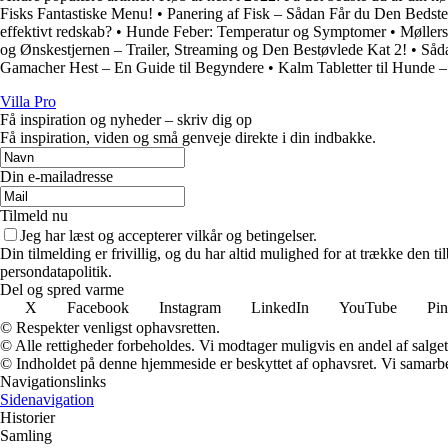
Fisks Fantastiske Menu!
•
Panering af Fisk – Sådan Får du Den Bedst
effektivt redskab?
•
Hunde Feber: Temperatur og Symptomer
•
Møllers
og Ønskestjernen – Trailer, Streaming og Den Bestøvlede Kat 2!
•
Såda
Gamacher Hest – En Guide til Begyndere
•
Kalm Tabletter til Hunde 
Villa Pro
Få inspiration og nyheder – skriv dig op
Få inspiration, viden og små genveje direkte i din indbakke.
Din e-mailadresse
Tilmeld nu
Jeg har læst og accepterer vilkår og betingelser.
Din tilmelding er frivillig, og du har altid mulighed for at trække den 
persondatapolitik.
Del og spred varme
X
Facebook
Instagram
LinkedIn
YouTube
Pin
© Respekter venligst ophavsretten.
© Alle rettigheder forbeholdes. Vi modtager muligvis en andel af salget,
© Indholdet på denne hjemmeside er beskyttet af ophavsret. Vi samarbe
Navigationslinks
Sidenavigation
Historier
Samling