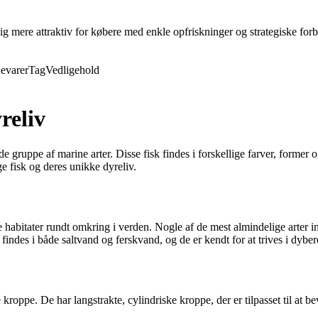
ig mere attraktiv for købere med enkle opfriskninger og strategiske forb
evarer
Tag
Vedligehold
reliv
de gruppe af marine arter. Disse fisk findes i forskellige farver, former 
ge fisk og deres unikke dyreliv.
ge habitater rundt omkring i verden. Nogle af de mest almindelige arter i
 findes i både saltvand og ferskvand, og de er kendt for at trives i dybe
kroppe. De har langstrakte, cylindriske kroppe, der er tilpasset til at be