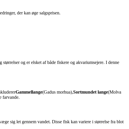
edringer, der kan øge salgsprisen.
og størrelser og er elsket af både fiskere og akvariumsejere. I denne
nkluderer
Gammellange
(Gadus morhua),
Sortmundet lange
(Molva
re farvande.
væge sig let gennem vandet. Disse fisk kan variere i størrelse fra blot