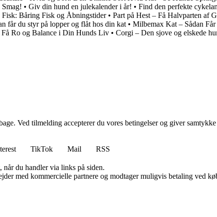
e Smag!
•
Giv din hund en julekalender i år!
•
Find den perfekte cykelan
 Fisk: Båring Fisk og Åbningstider
•
Part på Hest – Få Halvparten af 
n får du styr på lopper og flåt hos din kat
•
Milbemax Kat – Sådan Får
– Få Ro og Balance i Din Hunds Liv
•
Corgi – Den sjove og elskede h
tilbage. Ved tilmelding accepterer du vores betingelser og giver samtykke
terest
TikTok
Mail
RSS
 når du handler via links på siden.
jder med kommercielle partnere og modtager muligvis betaling ved køb.