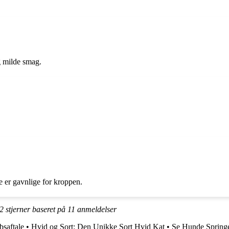
g milde smag.
ge er gavnlige for kroppen.
.2
stjerner baseret på
11
anmeldelser
bsaftale
•
Hvid og Sort: Den Unikke Sort Hvid Kat
•
Se Hunde Spring