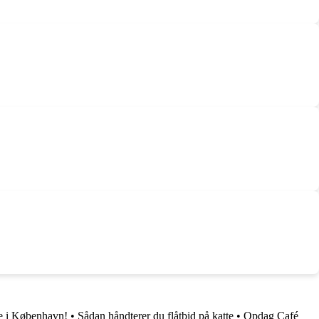
e i København!
•
Sådan håndterer du flåtbid på katte
•
Opdag Café