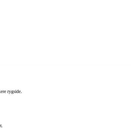
ere rygside.
t.