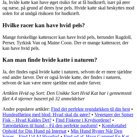
Ja, hvide katte kan have øget risiko for at få hudkræft, især på ører
og næse, på grund af deres lyse pels. Hvide katte skal beskyttes mod
solen for at undgå risikoen for hudkræft.
Hvilke racer kan have hvid pels?
Mange forskellige katteracer kan have hvid pels, herunder Ragdoll,
Perser, Tyrkisk Van og Maine Coon. Der er mange katteracer, der
kan have hvid pels.
Kan man finde hvide katte i naturen?
Ja, der findes også hvide katte i naturen, selvom de er mere sjældne
end andre farver. Der er også hvide katte, der findes i naturen,
selvom de kan være mere sjældne end andre farver.
Artiklen Hvid og Sort: Den Unikke Sort Hvid Kat har i gennemsnit
fået
4.4
stjerner baseret på
32
anmeldelser
Andre populære artikler:
Find det perfekte regndækken til din hest
•
Hundeafføring med blod: Hvad skal du gøre?
•
Vegetarer der Spiser
Fisk – Hvad Kaldes Det?
•
Find Fiskene i Krydsordene!
•
Tørredækken til hund – Få den perfekte pasform!
•
Komfortabel
Ophold for Din Hund på Internat
•
Min Hund Ryster Når Den
Sover – Find Ud Af Hvorfor!
•
Find ud af, Hvor Gammel En Kat