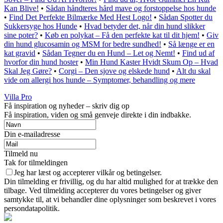
Kan Blive!
•
Sådan håndteres hård mave og forstoppelse hos hunde
•
Find Det Perfekte Bilmærke Med Hest Logo!
•
Sådan Spotter du
Sukkersyge hos Hunde
•
Hvad betyder det, når din hund slikker
sine poter?
•
Køb en polykat – Få den perfekte kat til dit hjem!
•
Giv
din hund glucosamin og MSM for bedre sundhed!
•
Så længe er en
kat gravid
•
Sådan Tegner du en Hund – Let og Nemt!
•
Find ud af
hvorfor din hund hoster
•
Min Hund Kaster Hvidt Skum Op – Hvad
Skal Jeg Gøre?
•
Corgi – Den sjove og elskede hund
•
Alt du skal
vide om allergi hos hunde – Symptomer, behandling og mere
Villa Pro
Få inspiration og nyheder – skriv dig op
Få inspiration, viden og små genveje direkte i din indbakke.
Din e-mailadresse
Tilmeld nu
Tak for tilmeldingen
Jeg har læst og accepterer vilkår og betingelser.
Din tilmelding er frivillig, og du har altid mulighed for at trække den
tilbage. Ved tilmelding accepterer du vores betingelser og giver
samtykke til, at vi behandler dine oplysninger som beskrevet i vores
persondatapolitik.