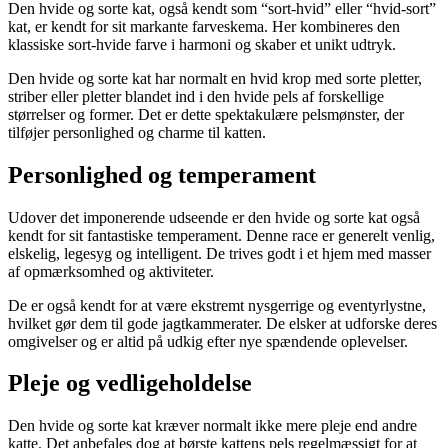
Den hvide og sorte kat, også kendt som “sort-hvid” eller “hvid-sort”
kat, er kendt for sit markante farveskema. Her kombineres den
klassiske sort-hvide farve i harmoni og skaber et unikt udtryk.
Den hvide og sorte kat har normalt en hvid krop med sorte pletter,
striber eller pletter blandet ind i den hvide pels af forskellige
størrelser og former. Det er dette spektakulære pelsmønster, der
tilføjer personlighed og charme til katten.
Personlighed og temperament
Udover det imponerende udseende er den hvide og sorte kat også
kendt for sit fantastiske temperament. Denne race er generelt venlig,
elskelig, legesyg og intelligent. De trives godt i et hjem med masser
af opmærksomhed og aktiviteter.
De er også kendt for at være ekstremt nysgerrige og eventyrlystne,
hvilket gør dem til gode jagtkammerater. De elsker at udforske deres
omgivelser og er altid på udkig efter nye spændende oplevelser.
Pleje og vedligeholdelse
Den hvide og sorte kat kræver normalt ikke mere pleje end andre
katte. Det anbefales dog at børste kattens pels regelmæssigt for at