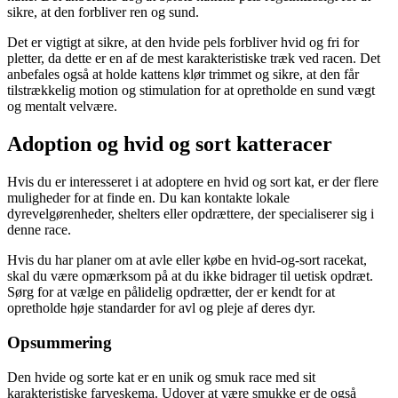
sikre, at den forbliver ren og sund.
Det er vigtigt at sikre, at den hvide pels forbliver hvid og fri for
pletter, da dette er en af ​​de mest karakteristiske træk ved racen. Det
anbefales også at holde kattens klør trimmet og sikre, at den får
tilstrækkelig motion og stimulation for at opretholde en sund vægt
og mentalt velvære.
Adoption og hvid og sort katteracer
Hvis du er interesseret i at adoptere en hvid og sort kat, er der flere
muligheder for at finde en. Du kan kontakte lokale
dyrevelgørenheder, shelters eller opdrættere, der specialiserer sig i
denne race.
Hvis du har planer om at avle eller købe en hvid-og-sort racekat,
skal du være opmærksom på at du ikke bidrager til uetisk opdræt.
Sørg for at vælge en pålidelig opdrætter, der er kendt for at
opretholde høje standarder for avl og pleje af deres dyr.
Opsummering
Den hvide og sorte kat er en unik og smuk race med sit
karakteristiske farveskema. Udover at være smukke er de også