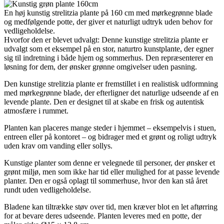
En høj kunstig strelitzia plante på 160 cm med mørkegrønne blade
og medfølgende potte, der giver et naturligt udtryk uden behov for
vedligeholdelse.
Hvorfor den er blevet udvalgt: Denne kunstige strelitzia plante er
udvalgt som et eksempel på en stor, naturtro kunstplante, der egner
sig til indretning i både hjem og sommerhus. Den repræsenterer en
løsning for dem, der ønsker grønne omgivelser uden pasning.
Den kunstige strelitzia plante er fremstillet i en realistisk udformning
med mørkegrønne blade, der efterligner det naturlige udseende af en
levende plante. Den er designet til at skabe en frisk og autentisk
atmosfære i rummet.
Planten kan placeres mange steder i hjemmet – eksempelvis i stuen,
entreen eller på kontoret – og bidrager med et grønt og roligt udtryk
uden krav om vanding eller sollys.
Kunstige planter som denne er velegnede til personer, der ønsker et
grønt miljø, men som ikke har tid eller mulighed for at passe levende
planter. Den er også oplagt til sommerhuse, hvor den kan stå året
rundt uden vedligeholdelse.
Bladene kan tiltrække støv over tid, men kræver blot en let aftørring
for at bevare deres udseende. Planten leveres med en potte, der