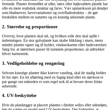
fremstår. Planter fremstillet af silke, latex eller højkvalitets plastik har
ofte en mere realistisk struktur og farve. Vær opmærksom på detaljer
som bladnerver, farvevariationer og overfladestruktur – de gør
forskellen mellem en naturtro og en kunstig udseende plante.
2. Størrelse og proportioner
Overvej, hvor planten skal stå, og hvilken rolle den skal spille i
indretningen. En stor gulvplante kan skabe blikfang i stuen, mens
mindre planter egner sig til hylder, vindueskarme eller badeværelser.
Sørg for, at størrelsen passer til rummets proportioner, så udtrykket
bliver harmonisk.
3. Vedligeholdelse og rengøring
Selvom kunstige planter ikke kræver vanding, skal de stadig holdes
fri for støv. En let aftørring med en fugtig klud eller en støvkost et
par gange om måneden er som regel nok til at bevare deres friske
udseende.
4. UV-beskyttelse
Hvis du planlægger at placere planten i direkte sollys eller udendørs,
bør du vælge en model med UV-beskyttelse. Det forhindrer, at