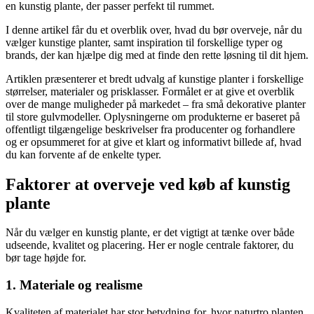
en kunstig plante, der passer perfekt til rummet.
I denne artikel får du et overblik over, hvad du bør overveje, når du
vælger kunstige planter, samt inspiration til forskellige typer og
brands, der kan hjælpe dig med at finde den rette løsning til dit hjem.
Artiklen præsenterer et bredt udvalg af kunstige planter i forskellige
størrelser, materialer og prisklasser. Formålet er at give et overblik
over de mange muligheder på markedet – fra små dekorative planter
til store gulvmodeller. Oplysningerne om produkterne er baseret på
offentligt tilgængelige beskrivelser fra producenter og forhandlere
og er opsummeret for at give et klart og informativt billede af, hvad
du kan forvente af de enkelte typer.
Faktorer at overveje ved køb af kunstig
plante
Når du vælger en kunstig plante, er det vigtigt at tænke over både
udseende, kvalitet og placering. Her er nogle centrale faktorer, du
bør tage højde for.
1. Materiale og realisme
Kvaliteten af materialet har stor betydning for, hvor naturtro planten