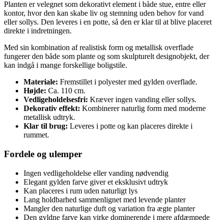
Planten er velegnet som dekorativt element i både stue, entre eller
kontor, hvor den kan skabe liv og stemning uden behov for vand
eller sollys. Den leveres i en potte, så den er klar til at blive placeret
direkte i indretningen.
Med sin kombination af realistisk form og metallisk overflade
fungerer den både som plante og som skulpturelt designobjekt, der
kan indgå i mange forskellige boligstile.
Materiale:
Fremstillet i polyester med gylden overflade.
Højde:
Ca. 110 cm.
Vedligeholdelsesfri:
Kræver ingen vanding eller sollys.
Dekorativ effekt:
Kombinerer naturlig form med moderne
metallisk udtryk.
Klar til brug:
Leveres i potte og kan placeres direkte i
rummet.
Fordele og ulemper
Ingen vedligeholdelse eller vanding nødvendig
Elegant gylden farve giver et eksklusivt udtryk
Kan placeres i rum uden naturligt lys
Lang holdbarhed sammenlignet med levende planter
Mangler den naturlige duft og variation fra ægte planter
Den gyldne farve kan virke dominerende i mere afdæmpede