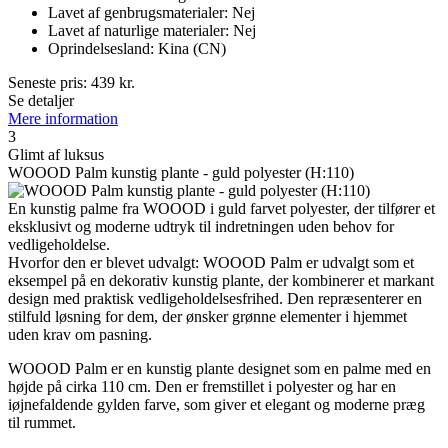
Lavet af genbrugsmaterialer: Nej
Lavet af naturlige materialer: Nej
Oprindelsesland: Kina (CN)
Seneste pris:
439
kr.
Se detaljer
Mere information
3
Glimt af luksus
WOOOD Palm kunstig plante - guld polyester (H:110)
En kunstig palme fra WOOOD i guld farvet polyester, der tilfører et
eksklusivt og moderne udtryk til indretningen uden behov for
vedligeholdelse.
Hvorfor den er blevet udvalgt: WOOOD Palm er udvalgt som et
eksempel på en dekorativ kunstig plante, der kombinerer et markant
design med praktisk vedligeholdelsesfrihed. Den repræsenterer en
stilfuld løsning for dem, der ønsker grønne elementer i hjemmet
uden krav om pasning.
WOOOD Palm er en kunstig plante designet som en palme med en
højde på cirka 110 cm. Den er fremstillet i polyester og har en
iøjnefaldende gylden farve, som giver et elegant og moderne præg
til rummet.