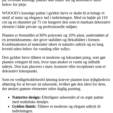
behov for pleje.
WOOOD’s kunstige palme i gylden farve er skabt til at bringe et
strejf af natur og elegance ind i indretningen. Med en højde på 110
cm og en diameter på 75 cm fungerer den som et markant dekorativt
element i både private og professionelle miljøer.
Planten er fremstillet af 80% polyester og 10% plast, understøttet af
en jerntrådsramme, der giver stabilitet og fleksibilitet i formen.
Kombinationen af materialer sikrer et naturtro udtryk og en lang
levetid uden behov for vanding eller sollys.
Den gyldne farve tilfører et moderne og luksuriøst præg, som gør
planten velegnet til rum, hvor man ønsker et varmt og stilfuldt
udtryk. Den kan placeres i stuer, kontorer eller receptioner som et
dekorativt fokuspunkt.
Som en vedligeholdelsesfri løsning kræver planten kun lejlighedsvis
aftørring for at bevare sit udseende, hvilket gør den ideel for dem,
der ønsker grønne elementer uden daglig pasning.
Naturtro design:
Efterligner udseendet af en ægte palme
med realistiske detaljer.
Gylden finish:
Tilfører et moderne og elegant udtryk til
indretningen.