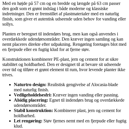
Med en højde på 57 cm og en bredde og længde på 63 cm passer
den godt som et grønt indslag i både moderne og klassiske
indretninger. Den er fremstillet af plastmaterialer med en naturlig
finish, som giver et autentisk udseende uden behov for vanding eller
sollys.
Planten er beregnet til indendørs brug, men kan også anvendes i
overdækkede udendørsområder. Den kræver ingen samling og kan
nemt placeres direkte efter udpakning. Rengøring foretages blot med
en fjerpude eller en fugtig klud for at fjerne støv.
Konstruktionen kombinerer PE-plast, jern og cement for at sikre
stabilitet og holdbarhed. Den er designet til at bevare sit udseende
over tid og tilføre et grønt element til rum, hvor levende planter ikke
trives.
Naturtro design:
Realistisk gengivelse af Alocasia-blade
med naturlig finish.
Vedligeholdelsesfri:
Kræver ingen vanding eller pasning.
Alsidig placering:
Egnet til indendørs brug og overdækkede
udendørsområder.
Stabil konstruktion:
Kombinerer plast, jern og cement for
holdbarhed.
Let rengøring:
Støv fjernes nemt med en fjerpude eller fugtig
klud.