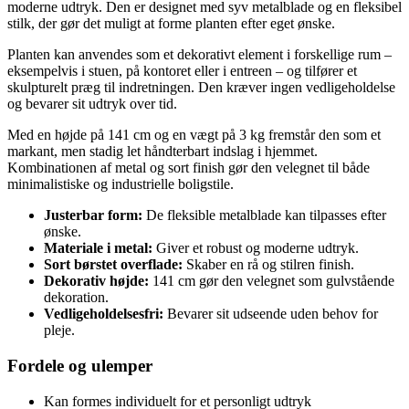
moderne udtryk. Den er designet med syv metalblade og en fleksibel
stilk, der gør det muligt at forme planten efter eget ønske.
Planten kan anvendes som et dekorativt element i forskellige rum –
eksempelvis i stuen, på kontoret eller i entreen – og tilfører et
skulpturelt præg til indretningen. Den kræver ingen vedligeholdelse
og bevarer sit udtryk over tid.
Med en højde på 141 cm og en vægt på 3 kg fremstår den som et
markant, men stadig let håndterbart indslag i hjemmet.
Kombinationen af metal og sort finish gør den velegnet til både
minimalistiske og industrielle boligstile.
Justerbar form:
De fleksible metalblade kan tilpasses efter
ønske.
Materiale i metal:
Giver et robust og moderne udtryk.
Sort børstet overflade:
Skaber en rå og stilren finish.
Dekorativ højde:
141 cm gør den velegnet som gulvstående
dekoration.
Vedligeholdelsesfri:
Bevarer sit udseende uden behov for
pleje.
Fordele og ulemper
Kan formes individuelt for et personligt udtryk