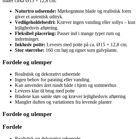
måler cirka Ø15 × 12,8 cm.
Naturtro udseende:
Mørkegrønne blade og realistisk form
giver et autentisk udtryk.
Vedligeholdelsesfri:
Kræver ingen vanding eller sollys – kun
lejlighedsvis aftørring.
Fleksibel placering:
Passer ind i mange typer rum og
indretninger.
Inklusiv potte:
Leveres med potte på ca. Ø15 × 12,8 cm.
Stor størrelse:
160 cm høj og egnet som gulvplante.
Fordele og ulemper
Realistisk og dekorativt udseende
Ingen behov for pasning eller vanding
Kan anvendes året rundt både i hjem og sommerhus
Leveres klar til brug med potte
Bladene kan samle støv og kræver lejlighedsvis aftørring
Mangler duften og variationen fra levende planter
Fordele og ulemper
Fordele
Realistisk og dekorativt udseende