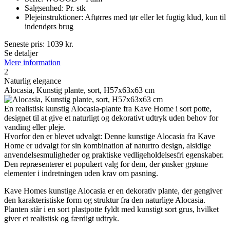
Salgsenhed: Pr. stk
Plejeinstruktioner: Aftørres med tør eller let fugtig klud, kun til
indendørs brug
Seneste pris:
1039
kr.
Se detaljer
Mere information
2
Naturlig elegance
Alocasia, Kunstig plante, sort, H57x63x63 cm
En realistisk kunstig Alocasia-plante fra Kave Home i sort potte,
designet til at give et naturligt og dekorativt udtryk uden behov for
vanding eller pleje.
Hvorfor den er blevet udvalgt: Denne kunstige Alocasia fra Kave
Home er udvalgt for sin kombination af naturtro design, alsidige
anvendelsesmuligheder og praktiske vedligeholdelsesfri egenskaber.
Den repræsenterer et populært valg for dem, der ønsker grønne
elementer i indretningen uden krav om pasning.
Kave Homes kunstige Alocasia er en dekorativ plante, der gengiver
den karakteristiske form og struktur fra den naturlige Alocasia.
Planten står i en sort plastpotte fyldt med kunstigt sort grus, hvilket
giver et realistisk og færdigt udtryk.