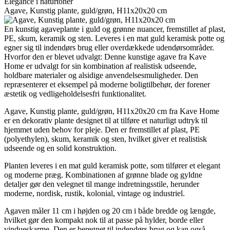
Elegance i naturtoner
Agave, Kunstig plante, guld/grøn, H11x20x20 cm
En kunstig agaveplante i guld og grønne nuancer, fremstillet af plast,
PE, skum, keramik og sten. Leveres i en mat guld keramisk potte og
egner sig til indendørs brug eller overdækkede udendørsområder.
Hvorfor den er blevet udvalgt: Denne kunstige agave fra Kave
Home er udvalgt for sin kombination af realistisk udseende,
holdbare materialer og alsidige anvendelsesmuligheder. Den
repræsenterer et eksempel på moderne boligtilbehør, der forener
æstetik og vedligeholdelsesfri funktionalitet.
Agave, Kunstig plante, guld/grøn, H11x20x20 cm fra Kave Home
er en dekorativ plante designet til at tilføre et naturligt udtryk til
hjemmet uden behov for pleje. Den er fremstillet af plast, PE
(polyethylen), skum, keramik og sten, hvilket giver et realistisk
udseende og en solid konstruktion.
Planten leveres i en mat guld keramisk potte, som tilfører et elegant
og moderne præg. Kombinationen af grønne blade og gyldne
detaljer gør den velegnet til mange indretningsstile, herunder
moderne, nordisk, rustik, kolonial, vintage og industriel.
Agaven måler 11 cm i højden og 20 cm i både bredde og længde,
hvilket gør den kompakt nok til at passe på hylder, borde eller
vindueskarme. Den er beregnet til indendørs brug og kan også