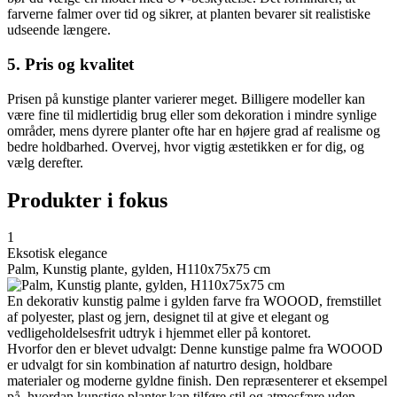
farverne falmer over tid og sikrer, at planten bevarer sit realistiske
udseende længere.
5. Pris og kvalitet
Prisen på kunstige planter varierer meget. Billigere modeller kan
være fine til midlertidig brug eller som dekoration i mindre synlige
områder, mens dyrere planter ofte har en højere grad af realisme og
bedre holdbarhed. Overvej, hvor vigtig æstetikken er for dig, og
vælg derefter.
Produkter i fokus
1
Eksotisk elegance
Palm, Kunstig plante, gylden, H110x75x75 cm
En dekorativ kunstig palme i gylden farve fra WOOOD, fremstillet
af polyester, plast og jern, designet til at give et elegant og
vedligeholdelsesfrit udtryk i hjemmet eller på kontoret.
Hvorfor den er blevet udvalgt: Denne kunstige palme fra WOOOD
er udvalgt for sin kombination af naturtro design, holdbare
materialer og moderne gyldne finish. Den repræsenterer et eksempel
på, hvordan kunstige planter kan tilføre stil og atmosfære uden