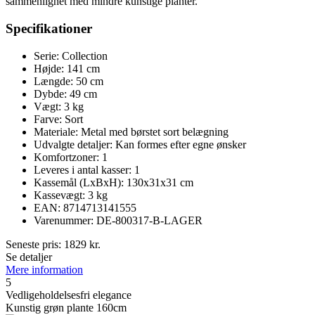
sammenlignet med mindre kunstige planter.
Specifikationer
Serie: Collection
Højde: 141 cm
Længde: 50 cm
Dybde: 49 cm
Vægt: 3 kg
Farve: Sort
Materiale: Metal med børstet sort belægning
Udvalgte detaljer: Kan formes efter egne ønsker
Komfortzoner: 1
Leveres i antal kasser: 1
Kassemål (LxBxH): 130x31x31 cm
Kassevægt: 3 kg
EAN: 8714713141555
Varenummer: DE-800317-B-LAGER
Seneste pris:
1829
kr.
Se detaljer
Mere information
5
Vedligeholdelsesfri elegance
Kunstig grøn plante 160cm