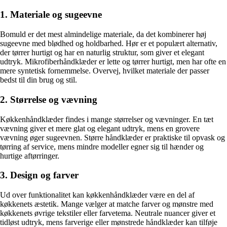
1. Materiale og sugeevne
Bomuld er det mest almindelige materiale, da det kombinerer høj
sugeevne med blødhed og holdbarhed. Hør er et populært alternativ,
der tørrer hurtigt og har en naturlig struktur, som giver et elegant
udtryk. Mikrofiberhåndklæder er lette og tørrer hurtigt, men har ofte en
mere syntetisk fornemmelse. Overvej, hvilket materiale der passer
bedst til din brug og stil.
2. Størrelse og vævning
Køkkenhåndklæder findes i mange størrelser og vævninger. En tæt
vævning giver et mere glat og elegant udtryk, mens en grovere
vævning øger sugeevnen. Større håndklæder er praktiske til opvask og
tørring af service, mens mindre modeller egner sig til hænder og
hurtige aftørringer.
3. Design og farver
Ud over funktionalitet kan køkkenhåndklæder være en del af
køkkenets æstetik. Mange vælger at matche farver og mønstre med
køkkenets øvrige tekstiler eller farvetema. Neutrale nuancer giver et
tidløst udtryk, mens farverige eller mønstrede håndklæder kan tilføje