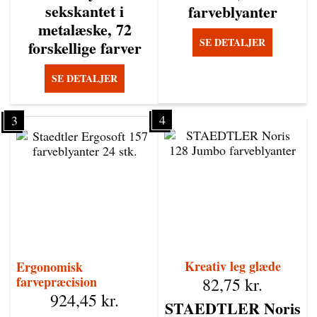
sekskantet i
farveblyanter
metalæske, 72
SE DETALJER
forskellige farver
SE DETALJER
4
3
Kreativ leg glæde
Ergonomisk
farvepræcision
82,75
kr.
924,45
kr.
STAEDTLER Noris