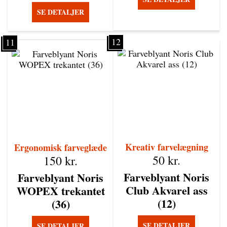
SE DETALJER
12
11
Kreativ farvelægning
Ergonomisk farveglæde
50
kr.
150
kr.
Farveblyant Noris
Farveblyant Noris
Club Akvarel ass
WOPEX trekantet
(12)
(36)
SE DETALJER
SE DETALJER