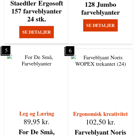
Staedtler Ergosoft
128 Jumbo
157 farveblyanter
farveblyanter
24 stk.
SE DETALJER
SE DETALJER
5
6
Leg og Læring
Ergonomisk kreativitet
89,95
kr.
102,50
kr.
For De Små,
Farveblyant Noris