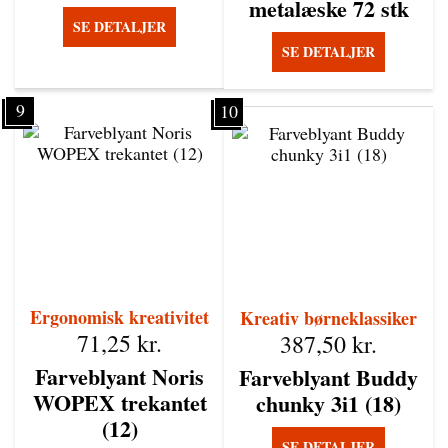
metalæske 72 stk
SE DETALJER
SE DETALJER
9
10
Ergonomisk kreativitet
Kreativ børneklassiker
71,25
kr.
387,50
kr.
Farveblyant Noris
Farveblyant Buddy
WOPEX trekantet
chunky 3i1 (18)
(12)
SE DETALJER