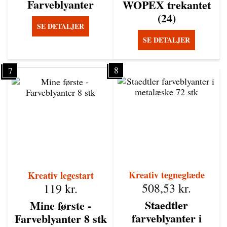
Farveblyanter
WOPEX trekantet
(24)
SE DETALJER
SE DETALJER
8
7
Kreativ tegneglæde
Kreativ legestart
508,53
kr.
119
kr.
Staedtler
Mine første -
farveblyanter i
Farveblyanter 8 stk