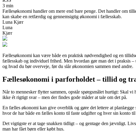
RSS
3 min
Fællesøkonomi handler om mere end bare penge. Det handler om tillid,
kan skabe en retfærdig og gennemsigtig økonomi i fællesskab.
Luna Kjær
Luna
Kjær
Fællesøkonomi kan være både en praktisk nødvendighed og en tillidser
fællesskab og individuel frihed. Men hvordan gør man det i praksis –
og hvad du bør overveje, før du slår økonomien sammen med andre.
Fællesøkonomi i parforholdet – tillid og t
Når to mennesker flytter sammen, opstår spørgsmålet hurtigt: Skal vi 
ikke ét rigtigt svar – men der findes gode måder at tale om det på.
En fælles økonomi kan give overblik og gøre det lettere at planlægge 
hvor de har både en fælles konto til faste udgifter og hver sin konto t
Det vigtigste er at tage snakken tidligt – og gentage den jævnligt. L
man har fået børn eller købt hus.