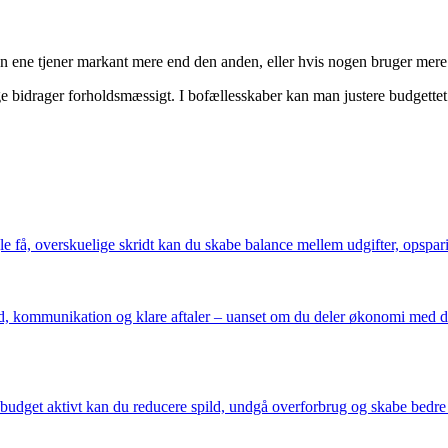
 ene tjener markant mere end den anden, eller hvis nogen bruger mere e
e bidrager forholdsmæssigt. I bofællesskaber kan man justere budgettet l
 få, overskuelige skridt kan du skabe balance mellem udgifter, opsparin
 kommunikation og klare aftaler – uanset om du deler økonomi med din p
t budget aktivt kan du reducere spild, undgå overforbrug og skabe bed