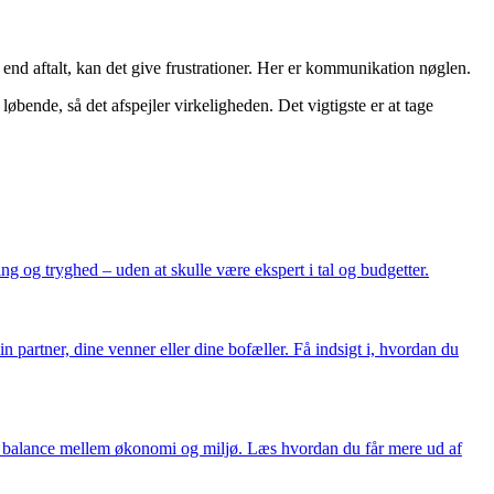
nd aftalt, kan det give frustrationer. Her er kommunikation nøglen.
øbende, så det afspejler virkeligheden. Det vigtigste er at tage
g og tryghed – uden at skulle være ekspert i tal og budgetter.
artner, dine venner eller dine bofæller. Få indsigt i, hvordan du
re balance mellem økonomi og miljø. Læs hvordan du får mere ud af