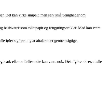
lser. Det kan virke simpelt, men selv små uenigheder om
et og basisvarer som toiletpapir og rengøringsartikler. Mad kan være
le føler sig hørt, og at aftalerne er gennemsigtige.
gneark eller en fælles note kan være nok. Det afgørende er, at alle