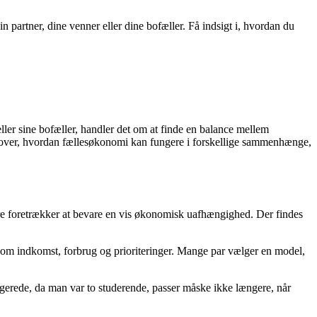
artner, dine venner eller dine bofæller. Få indsigt i, hvordan du
er sine bofæller, handler det om at finde en balance mellem
ik over, hvordan fællesøkonomi kan fungere i forskellige sammenhænge,
ndre foretrækker at bevare en vis økonomisk uafhængighed. Der findes
d om indkomst, forbrug og prioriteringer. Mange par vælger en model,
ungerede, da man var to studerende, passer måske ikke længere, når