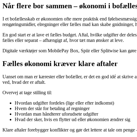
Når flere bor sammen – økonomi i bofælle
I et bofællesskab er økonomien ofte mere praktisk end følelsesmæssig.
rengøringsmidler, elregninger eller fælles mad kan skabe gnidninger, hv
En god start er at lave et fælles budget. Aftal, hvilke udgifter der del
fælles eller separat – afhængigt af, hvor tæt man ønsker at leve.
Digitale værktøjer som MobilePay Box, Spiir eller Splitwise kan gøre de
Fælles økonomi kræver klare aftaler
Uanset om man er kærester eller bofæller, er det en god idé at skrive 
ved, hvad der er aftalt.
Overvej at tage stilling til:
Hvordan udgifter fordeles (lige eller efter indkomst)
Hvem der står for betaling af regninger
Hvordan man håndterer uforudsete udgifter
Hvad der sker, hvis en flytter ud eller økonomien ændrer sig
Klare aftaler forebygger konflikter og gør det lettere at tale om penge