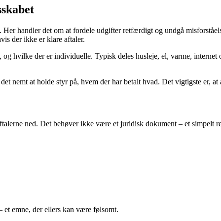
sskabet
 Her handler det om at fordele udgifter retfærdigt og undgå misforståe
is der ikke er klare aftaler.
es, og hvilke der er individuelle. Typisk deles husleje, el, varme, intern
t nemt at holde styr på, hvem der har betalt hvad. Det vigtigste er, at al
aftalerne ned. Det behøver ikke være et juridisk dokument – et simpelt re
 – et emne, der ellers kan være følsomt.