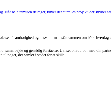
 Når hele familien deltager, bliver det et fælles projekt, der styrker 
n følelse af samhørighed og ansvar – man står sammen om både hverdag 
d, samarbejde og gensidig forståelse. Uanset om du bor med din partner
il noget, der samler i stedet for at skille.