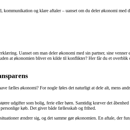
 kommunikation og klare aftaler – uanset om du deler økonomi med din p
klæring. Uanset om man deler økonomi med sin partner, sine venner ell
 uden at økonomien bliver en kilde til konflikter? Her får du et overbl
ransparens
have fælles økonomi? For nogle føles det naturligt at dele alt, mens a
større udgifter som bolig, ferie eller børn. Samtidig kræver det åbenhe
il personlige køb. Det giver både fællesskab og frihed.
ivssituationer ændrer sig, og det samme gør økonomien. En aftale, der f