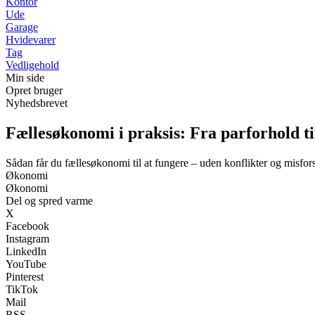
Kontor
Ude
Garage
Hvidevarer
Tag
Vedligehold
Min side
Opret bruger
Nyhedsbrevet
Fællesøkonomi i praksis: Fra parforhold ti
Sådan får du fællesøkonomi til at fungere – uden konflikter og misfors
Økonomi
Økonomi
Del og spred varme
X
Facebook
Instagram
LinkedIn
YouTube
Pinterest
TikTok
Mail
RSS