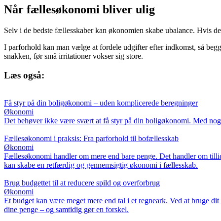
Når fællesøkonomi bliver ulig
Selv i de bedste fællesskaber kan økonomien skabe ubalance. Hvis den
I parforhold kan man vælge at fordele udgifter efter indkomst, så begg
snakken, før små irritationer vokser sig store.
Læs også:
Få styr på din boligøkonomi – uden komplicerede beregninger
Økonomi
Det behøver ikke være svært at få styr på din boligøkonomi. Med nogle
Fællesøkonomi i praksis: Fra parforhold til bofællesskab
Økonomi
Fællesøkonomi handler om mere end bare penge. Det handler om tillid,
kan skabe en retfærdig og gennemsigtig økonomi i fællesskab.
Brug budgettet til at reducere spild og overforbrug
Økonomi
Et budget kan være meget mere end tal i et regneark. Ved at bruge di
dine penge – og samtidig gør en forskel.