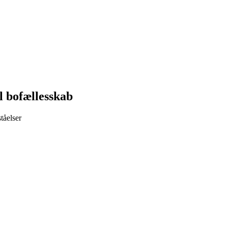
l bofællesskab
tåelser