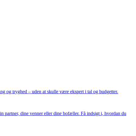
g og tryghed – uden at skulle være ekspert i tal og budgetter.
artner, dine venner eller dine bofæller. Få indsigt i, hvordan du