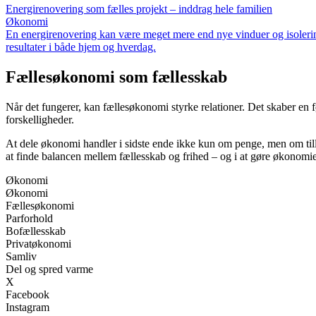
Energirenovering som fælles projekt – inddrag hele familien
Økonomi
En energirenovering kan være meget mere end nye vinduer og isolering.
resultater i både hjem og hverdag.
Fællesøkonomi som fællesskab
Når det fungerer, kan fællesøkonomi styrke relationer. Det skaber e
forskelligheder.
At dele økonomi handler i sidste ende ikke kun om penge, men om tilli
at finde balancen mellem fællesskab og frihed – og i at gøre økonomien t
Økonomi
Økonomi
Fællesøkonomi
Parforhold
Bofællesskab
Privatøkonomi
Samliv
Del og spred varme
X
Facebook
Instagram