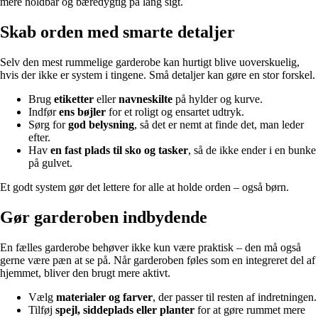
mere holdbar og bæredygtig på lang sigt.
Skab orden med smarte detaljer
Selv den mest rummelige garderobe kan hurtigt blive uoverskuelig,
hvis der ikke er system i tingene. Små detaljer kan gøre en stor forskel.
Brug
etiketter
eller
navneskilte
på hylder og kurve.
Indfør
ens bøjler
for et roligt og ensartet udtryk.
Sørg for
god belysning
, så det er nemt at finde det, man leder
efter.
Hav
en fast plads til sko og tasker
, så de ikke ender i en bunke
på gulvet.
Et godt system gør det lettere for alle at holde orden – også børn.
Gør garderoben indbydende
En fælles garderobe behøver ikke kun være praktisk – den må også
gerne være pæn at se på. Når garderoben føles som en integreret del af
hjemmet, bliver den brugt mere aktivt.
Vælg
materialer og farver
, der passer til resten af indretningen.
Tilføj
spejl, siddeplads eller planter
for at gøre rummet mere