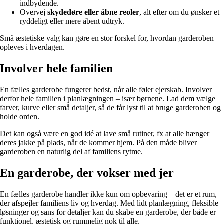
indbydende.
Overvej
skydedøre eller åbne reoler
, alt efter om du ønsker et
ryddeligt eller mere åbent udtryk.
Små æstetiske valg kan gøre en stor forskel for, hvordan garderoben
opleves i hverdagen.
Involver hele familien
En fælles garderobe fungerer bedst, når alle føler ejerskab. Involver
derfor hele familien i planlægningen – især børnene. Lad dem vælge
farver, kurve eller små detaljer, så de får lyst til at bruge garderoben og
holde orden.
Det kan også være en god idé at lave små rutiner, fx at alle hænger
deres jakke på plads, når de kommer hjem. På den måde bliver
garderoben en naturlig del af familiens rytme.
En garderobe, der vokser med jer
En fælles garderobe handler ikke kun om opbevaring – det er et rum,
der afspejler familiens liv og hverdag. Med lidt planlægning, fleksible
løsninger og sans for detaljer kan du skabe en garderobe, der både er
funktionel, æstetisk og rummelig nok til alle.