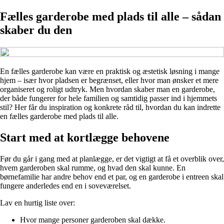
Fælles garderobe med plads til alle – sådan
skaber du den
En fælles garderobe kan være en praktisk og æstetisk løsning i mange
hjem – især hvor pladsen er begrænset, eller hvor man ønsker et mere
organiseret og roligt udtryk. Men hvordan skaber man en garderobe,
der både fungerer for hele familien og samtidig passer ind i hjemmets
stil? Her får du inspiration og konkrete råd til, hvordan du kan indrette
en fælles garderobe med plads til alle.
Start med at kortlægge behovene
Før du går i gang med at planlægge, er det vigtigt at få et overblik over,
hvem garderoben skal rumme, og hvad den skal kunne. En
børnefamilie har andre behov end et par, og en garderobe i entreen skal
fungere anderledes end en i soveværelset.
Lav en hurtig liste over:
Hvor mange personer garderoben skal dække.