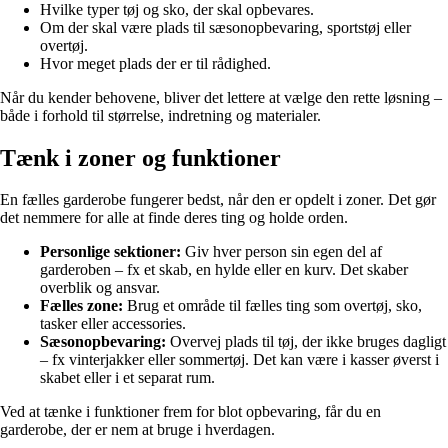
Hvilke typer tøj og sko, der skal opbevares.
Om der skal være plads til sæsonopbevaring, sportstøj eller
overtøj.
Hvor meget plads der er til rådighed.
Når du kender behovene, bliver det lettere at vælge den rette løsning –
både i forhold til størrelse, indretning og materialer.
Tænk i zoner og funktioner
En fælles garderobe fungerer bedst, når den er opdelt i zoner. Det gør
det nemmere for alle at finde deres ting og holde orden.
Personlige sektioner:
Giv hver person sin egen del af
garderoben – fx et skab, en hylde eller en kurv. Det skaber
overblik og ansvar.
Fælles zone:
Brug et område til fælles ting som overtøj, sko,
tasker eller accessories.
Sæsonopbevaring:
Overvej plads til tøj, der ikke bruges dagligt
– fx vinterjakker eller sommertøj. Det kan være i kasser øverst i
skabet eller i et separat rum.
Ved at tænke i funktioner frem for blot opbevaring, får du en
garderobe, der er nem at bruge i hverdagen.