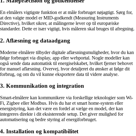
1. Målepræcision og godkendelser
En elmålers vigtigste funktion er at måle forbruget nøjagtigt. Sørg for,
at den valgte model er MID-godkendt (Measuring Instruments
Directive), hvilket sikrer, at målingerne lever op til europæiske
standarder. Dette er især vigtigt, hvis måleren skal bruges til afregning.
2. Aflæsning og dataadgang
Moderne elmålere tilbyder digitale aflæsningsmuligheder, hvor du kan
følge forbruget via display, app eller webportal. Nogle modeller kan
også sende data automatisk til energiselskabet, hvilket fjerner behovet
for manuel aflæsning. Overvej, hvor detaljeret du ønsker at følge dit
forbrug, og om du vil kunne eksportere data til videre analyse.
3. Kommunikation og integration
Smart-elmålere kan kommunikere via forskellige teknologier som Wi-
Fi, Zigbee eller Modbus. Hvis du har et smart home-system eller
energistyring, kan det være en fordel at vælge en model, der kan
integreres direkte i dit eksisterende setup. Det giver mulighed for
automatisering og bedre styring af energiforbruget.
4. Installation og kompatibilitet