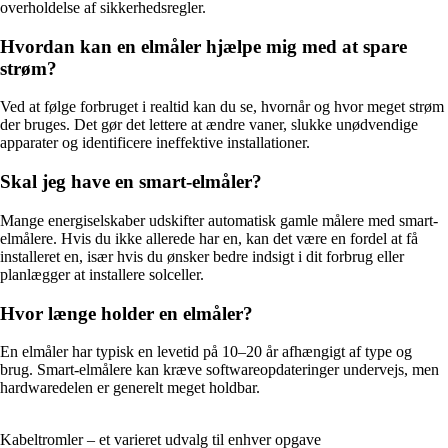
overholdelse af sikkerhedsregler.
Hvordan kan en elmåler hjælpe mig med at spare
strøm?
Ved at følge forbruget i realtid kan du se, hvornår og hvor meget strøm
der bruges. Det gør det lettere at ændre vaner, slukke unødvendige
apparater og identificere ineffektive installationer.
Skal jeg have en smart-elmåler?
Mange energiselskaber udskifter automatisk gamle målere med smart-
elmålere. Hvis du ikke allerede har en, kan det være en fordel at få
installeret en, især hvis du ønsker bedre indsigt i dit forbrug eller
planlægger at installere solceller.
Hvor længe holder en elmåler?
En elmåler har typisk en levetid på 10–20 år afhængigt af type og
brug. Smart-elmålere kan kræve softwareopdateringer undervejs, men
hardwaredelen er generelt meget holdbar.
Kabeltromler – et varieret udvalg til enhver opgave