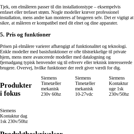
Tjek, om elmåleren passer til din installationstype – eksempelvis
enfaset eller trefaset strøm. Nogle modeller kræver professionel
installation, mens andre kan monteres af brugeren selv. Det er vigtigt at
sikre, at måleren er kompatibel med dit elnet og dine apparater.
5. Pris og funktioner
Prisen på elmålere varierer afhængigt af funktionalitet og teknologi.
Enkle modeller med basisfunktioner er ofte tilstrækkelige til private
hjem, mens mere avancerede modeller med datalogning og
fjernadgang typisk henvender sig til erhverv eller teknisk interesserede
brugere. Overvej, hvilke funktioner der reelt giver værdi for dig.
Siemens
Siemens
Siemens
Timetæller
Timetæller
Kontaktur
Produkter
mekanisk
mekanisk
uge 1sk
i fokus
230v 60hz
10-27vdc
230v/50hz
Siemens
Kontaktur dag
1sk 230v/50hz
Produktbeskrivelser