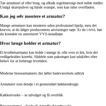
Tør armaturet af efter brug, og afkalk regelmæssigt med milde midler.
Undgå skurepulver og hårde svampe, som kan ridse overfladen.
Kan jeg selv montere et armatur?
Mange armaturer kan monteres uden professionel hjælp, men det
kræver, at du følger producentens anvisninger nøje. Er du i tvivl, bør
du kontakte en autoriseret VVS-installatør.
Hvor længe holder et armatur?
Et kvalitetsarmatur kan holde i mange år, ofte over et årti, hvis det
vedligeholdes korrekt. Sliddele som pakninger kan udskiftes efter
behov for at forlænge levetiden.
Moderne brusearmaturer, der løfter badeværelsets udtryk
Armaturer som detalje i et gennemført køkkendesign
Køkkenvaske – se udvalget og få overblik
Brusesystemer – hjælp til at træffe det rette valg