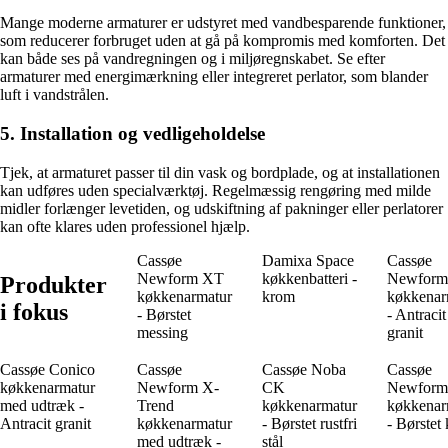
Mange moderne armaturer er udstyret med vandbesparende funktioner,
som reducerer forbruget uden at gå på kompromis med komforten. Det
kan både ses på vandregningen og i miljøregnskabet. Se efter
armaturer med energimærkning eller integreret perlator, som blander
luft i vandstrålen.
5. Installation og vedligeholdelse
Tjek, at armaturet passer til din vask og bordplade, og at installationen
kan udføres uden specialværktøj. Regelmæssig rengøring med milde
midler forlænger levetiden, og udskiftning af pakninger eller perlatorer
kan ofte klares uden professionel hjælp.
Cassøe
Damixa Space
Cassøe
Newform XT
køkkenbatteri -
Newform
Produkter
køkkenarmatur
krom
køkkenar
i fokus
- Børstet
- Antracit
messing
granit
Cassøe Conico
Cassøe
Cassøe Noba
Cassøe
køkkenarmatur
Newform X-
CK
Newform
med udtræk -
Trend
køkkenarmatur
køkkenar
Antracit granit
køkkenarmatur
- Børstet rustfri
- Børstet
med udtræk -
stål