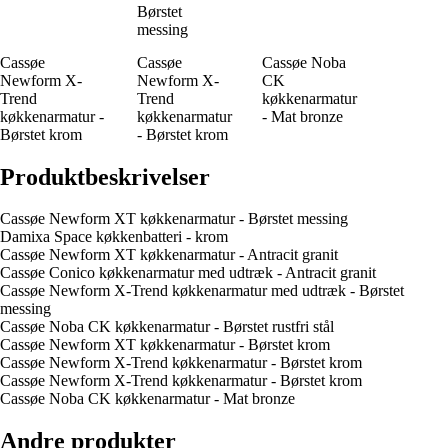
Børstet
messing
Cassøe
Cassøe
Cassøe Noba
Newform X-
Newform X-
CK
Trend
Trend
køkkenarmatur
køkkenarmatur -
køkkenarmatur
- Mat bronze
Børstet krom
- Børstet krom
Produktbeskrivelser
Cassøe Newform XT køkkenarmatur - Børstet messing
Damixa Space køkkenbatteri - krom
Cassøe Newform XT køkkenarmatur - Antracit granit
Cassøe Conico køkkenarmatur med udtræk - Antracit granit
Cassøe Newform X-Trend køkkenarmatur med udtræk - Børstet
messing
Cassøe Noba CK køkkenarmatur - Børstet rustfri stål
Cassøe Newform XT køkkenarmatur - Børstet krom
Cassøe Newform X-Trend køkkenarmatur - Børstet krom
Cassøe Newform X-Trend køkkenarmatur - Børstet krom
Cassøe Noba CK køkkenarmatur - Mat bronze
Andre produkter