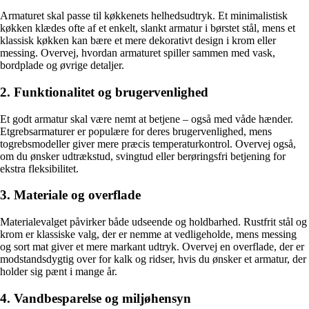
Armaturet skal passe til køkkenets helhedsudtryk. Et minimalistisk
køkken klædes ofte af et enkelt, slankt armatur i børstet stål, mens et
klassisk køkken kan bære et mere dekorativt design i krom eller
messing. Overvej, hvordan armaturet spiller sammen med vask,
bordplade og øvrige detaljer.
2. Funktionalitet og brugervenlighed
Et godt armatur skal være nemt at betjene – også med våde hænder.
Etgrebsarmaturer er populære for deres brugervenlighed, mens
togrebsmodeller giver mere præcis temperaturkontrol. Overvej også,
om du ønsker udtrækstud, svingtud eller berøringsfri betjening for
ekstra fleksibilitet.
3. Materiale og overflade
Materialevalget påvirker både udseende og holdbarhed. Rustfrit stål og
krom er klassiske valg, der er nemme at vedligeholde, mens messing
og sort mat giver et mere markant udtryk. Overvej en overflade, der er
modstandsdygtig over for kalk og ridser, hvis du ønsker et armatur, der
holder sig pænt i mange år.
4. Vandbesparelse og miljøhensyn