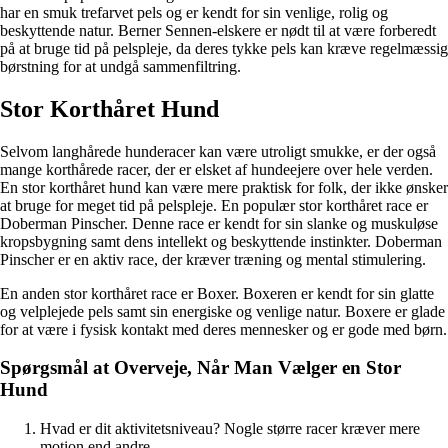
har en smuk trefarvet pels og er kendt for sin venlige, rolig og
beskyttende natur. Berner Sennen-elskere er nødt til at være forberedt
på at bruge tid på pelspleje, da deres tykke pels kan kræve regelmæssig
børstning for at undgå sammenfiltring.
Stor Korthåret Hund
Selvom langhårede hunderacer kan være utroligt smukke, er der også
mange korthårede racer, der er elsket af hundeejere over hele verden.
En stor korthåret hund kan være mere praktisk for folk, der ikke ønsker
at bruge for meget tid på pelspleje. En populær stor korthåret race er
Doberman Pinscher. Denne race er kendt for sin slanke og muskuløse
kropsbygning samt dens intellekt og beskyttende instinkter. Doberman
Pinscher er en aktiv race, der kræver træning og mental stimulering.
En anden stor korthåret race er Boxer. Boxeren er kendt for sin glatte
og velplejede pels samt sin energiske og venlige natur. Boxere er glade
for at være i fysisk kontakt med deres mennesker og er gode med børn.
Spørgsmål at Overveje, Når Man Vælger en Stor
Hund
Hvad er dit aktivitetsniveau? Nogle større racer kræver mere
motion end andre.