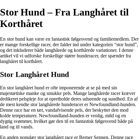
Stor Hund – Fra Langhåret til
Korthåret
En stor hund kan være en fantastisk følgesvend og familiemedlem. Der
er mange forskellige racer, der falder ind under kategorien “stor hund”,
og det inkluderer både langhårede og korthårede variationer. I denne
artikel vil vi udforske forskellige større hunderacer, der spænder fra
langhåret til korthåret.
Stor Langhåret Hund
En stor langhåret hund er ofte imponerende at se på med sin
majestætiske manke og smukke pels. Mange langhårede racer kræver
dedikeret pelspleje for at opretholde deres udseende og sundhed. En af
de mest kendte stor langhårede hunderacer er Newfoundland-hunden.
Denne race har en tæt, vandafvisende pels, der beskytter den mod
kolde temperaturer. Newfoundland-hunden er venlig, mild og en
dygtig svømmer, hvilket gør den til en fantastisk følgesvend både på
land og til vands.
En anden populær stor langhåret race er Berner Sennen. Denne race