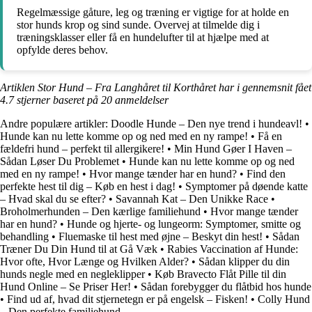
Regelmæssige gåture, leg og træning er vigtige for at holde en
stor hunds krop og sind sunde. Overvej at tilmelde dig i
træningsklasser eller få en hundelufter til at hjælpe med at
opfylde deres behov.
Artiklen Stor Hund – Fra Langhåret til Korthåret har i gennemsnit fået
4.7
stjerner baseret på
20
anmeldelser
Andre populære artikler:
Doodle Hunde – Den nye trend i hundeavl!
•
Hunde kan nu lette komme op og ned med en ny rampe!
•
Få en
fældefri hund – perfekt til allergikere!
•
Min Hund Gøer I Haven –
Sådan Løser Du Problemet
•
Hunde kan nu lette komme op og ned
med en ny rampe!
•
Hvor mange tænder har en hund?
•
Find den
perfekte hest til dig – Køb en hest i dag!
•
Symptomer på døende katte
– Hvad skal du se efter?
•
Savannah Kat – Den Unikke Race
•
Broholmerhunden – Den kærlige familiehund
•
Hvor mange tænder
har en hund?
•
Hunde og hjerte- og lungeorm: Symptomer, smitte og
behandling
•
Fluemaske til hest med øjne – Beskyt din hest!
•
Sådan
Træner Du Din Hund til at Gå Væk
•
Rabies Vaccination af Hunde:
Hvor ofte, Hvor Længe og Hvilken Alder?
•
Sådan klipper du din
hunds negle med en negleklipper
•
Køb Bravecto Flåt Pille til din
Hund Online – Se Priser Her!
•
Sådan forebygger du flåtbid hos hunde
•
Find ud af, hvad dit stjernetegn er på engelsk – Fisken!
•
Colly Hund
– Den perfekte familiehund