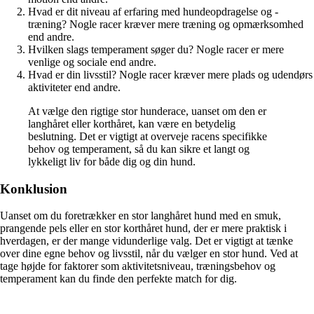
Hvad er dit niveau af erfaring med hundeopdragelse og -
træning? Nogle racer kræver mere træning og opmærksomhed
end andre.
Hvilken slags temperament søger du? Nogle racer er mere
venlige og sociale end andre.
Hvad er din livsstil? Nogle racer kræver mere plads og udendørs
aktiviteter end andre.
At vælge den rigtige stor hunderace, uanset om den er
langhåret eller korthåret, kan være en betydelig
beslutning. Det er vigtigt at overveje racens specifikke
behov og temperament, så du kan sikre et langt og
lykkeligt liv for både dig og din hund.
Konklusion
Uanset om du foretrækker en stor langhåret hund med en smuk,
prangende pels eller en stor korthåret hund, der er mere praktisk i
hverdagen, er der mange vidunderlige valg. Det er vigtigt at tænke
over dine egne behov og livsstil, når du vælger en stor hund. Ved at
tage højde for faktorer som aktivitetsniveau, træningsbehov og
temperament kan du finde den perfekte match for dig.