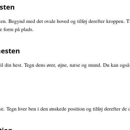
esten
esten. Begynd med det ovale hoved og tilføj derefter kroppen. Ti
e form på plads.
hesten
jer til din hest. Tegn dens ører, øjne, næse og mund. Du kan ogs
. Tegn hver ben i den ønskede position og tilføj derefter de d