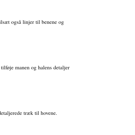
lsæt også linjer til benene og
å tilføje manen og halens detaljer
etaljerede træk til hovene.