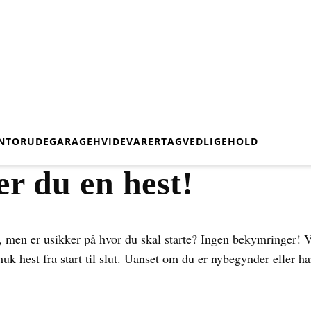
NTOR
UDE
GARAGE
HVIDEVARER
TAG
VEDLIGEHOLD
r du en hest!
men er usikker på hvor du skal starte? Ingen bekymringer! V
uk hest fra start til slut. Uanset om du er nybegynder eller h