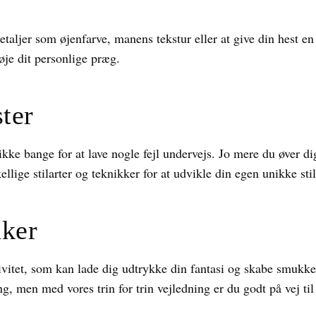
 detaljer som øjenfarve, manens tekstur eller at give din hest 
føje dit personlige præg.
ter
kke bange for at lave nogle fejl undervejs. Jo mere du øver di
lige stilarter og teknikker for at udvikle din egen unikke stil
nker
tivitet, som kan lade dig udtrykke din fantasi og skabe smukk
 men med vores trin for trin vejledning er du godt på vej til 