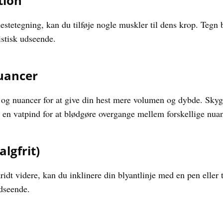
tion
 hestetegning, kan du tilføje nogle muskler til dens krop. Tegn
istisk udseende.
nuancer
ger og nuancer for at give din hest mere volumen og dybde. Sky
r en vatpind for at blødgøre overgange mellem forskellige nuan
algfrit)
ridt videre, kan du inklinere din blyantlinje med en pen eller t
udseende.