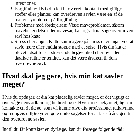
infektioner.
Forgiftning: Hvis din kat har været i kontakt med giftige
stoffer eller planter, kan overdreven savlen være en af de
mange symptomer på forgiftning.
Problemer med fordøjelsen: Visse maveproblemer, såsom
mavebetændelse eller mavesår, kan også forårsage overdreven
savl hos katte.
Stress eller angst: Katte kan reagere på stress eller angst ved at
savle mere eller endda stoppe med at spise. Hvis din kat er
blevet udsat for en stressende begivenhed eller hvis dens
daglige rutine er ændret, kan det være årsagen til dens
overdrevne savl.
Hvad skal jeg gøre, hvis min kat savler
meget?
Hvis du opdager, at din kat pludselig savler meget, er det vigtigt at
overvåge dens adfærd og helbred nøje. Hvis du er bekymret, bør du
kontakte en dyrlæge, som vil kunne give dig professionel rådgivning
og muligvis udføre yderligere undersøgelser for at fastslå årsagen til
den overdrevne savlen.
Indtil du får kontaktet en dyrlæge, kan du forsøge følgende råd: