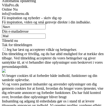
Automatisk opdatering
VillaPro.dk
Online Nu
info@onlinenu.dk
Få inspiration og nyheder – skriv dig op
Få inspiration, viden og små genveje direkte i din indbakke.
Din e-mailadresse
Tilmeld nu
Tak for tilmeldingen
Jeg har læst og accepterer vilkår og betingelser.
Din tilmelding er frivillig, og du har altid mulighed for at trække den
tilbage. Ved tilmelding accepterer du vores betingelser og giver
samtykke til, at vi behandler dine oplysninger som beskrevet i vores
persondatapolitik.
Vi bruger cookies til at forbedre både indhold, funktioner og din
samlede oplevelse.
Vi og vores partnere indsamler og anvender oplysninger om dig
gennem cookies for at forstå, hvordan du bruger vores tjenester, vise
dig relevante annoncer og forbedre funktioner. Du har fuld kontrol
over, hvordan dine oplysninger bliver brugt
Indsamling og adgang til enhedsdata gør os i stand til at levere
tilpassede annoncer og indhold. Vi opretter profiler, vurderer effekt