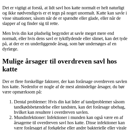
Det er vigtigt at forstå, at lidt savl hos katte normalt er helt naturligt
og ikke nødvendigvis er et tegn på noget unormalt. Katte kan savle i
visse situationer, såsom når de er spændte eller glade, eller når de
slapper af og finder sig til rette.
Men hvis din kat pludselig begynder at savle meget mere end
normalt, eller hvis dens savl er tyktflydende eller slimet, kan det tyde
på, at der er en underliggende årsag, som bør undersøges af en
dyrlæge.
Mulige årsager til overdreven savl hos
katte
Der er flere forskellige faktorer, der kan forårsage overdreven savlen
hos katte. Nedenfor er nogle af de mest almindelige årsager, du bør
være opmærksom på:
Dental problemer: Hvis din kat lider af tandproblemer såsom
tandkødsbetændelse eller tandsten, kan det forårsage ubehag,
hvilket kan resultere i overdreven savlen.
Mundinfektioner: Infektioner i munden kan også være en af
årsagerne til overdreven savl hos katte. Disse infektioner kan
være forårsaget af forkølelse eller andre bakterielle eller virale