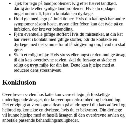
Tjek for tegn på tandproblemer: Kig efter hævet tandkød,
dårlig ånde eller synlige tandproblemer. Hvis du opdager
noget unormalt, bør du kontakte en dyrlæge.
Hold øje med tegn på infektioner: Hvis din kat også har andre
symptomer såsom hoste, nysen eller feber, kan det tyde på en
infektion, der kræver behandling.
Fjern eventuelle giftige stoffer: Hvis du mistænker, at din kat
har været i kontakt med giftige stoffer, bør du kontakte en
dyrlæge med det samme for at få rådgivning om, hvad du skal
gøre.
Skab et roligt miljø: Hvis stress eller angst er den mulige årsag
til din kats overdrevne savlen, skal du forsøge at skabe et
roligt og trygt miljø for din kat. Dette kan hjælpe med at
reducere dens stressniveau.
Konklusion
Overdreven savlen hos katte kan være et tegn på forskellige
underliggende årsager, der kræver opmærksomhed og behandling.
Det er vigtigt at være opmærksom på ændringer i din kats adfærd og
helbred og kontakte en dyrlæge, hvis du er bekymret. Din dyrlæge
vil kunne hjælpe med at fastslå årsagen til den overdrevne savlen og
anbefale passende behandlingsmuligheder.