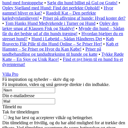
hund med forstoppelse
•
Sælg din hund billigt på Gul og Gratis!
•
Oplev Sjælland med Hund: Find det perfekte Ophold!
•
Hvor
gammel bliver en kat?
•
Ragdoll Kat – Den perfekte
kæledyrsfamilieven!
•
Priser på aflivning af hunde: Hvad koster det?
•
Tom Hanks Hund Medvirkende i Turner og Hund
•
Oplev den
lækre smag af Klausen Fisk og Skaldyr!
•
Mynde din hund – Sådan
får du det bedste ud af din hunds træning!
•
Hvordan hjælper du en
stresset hund?
•
Hund i Løbetid – Sådan Håndteres Det
•
Køb
Bravecto Flåt Pille til din Hund Online – Se Priser Her!
•
Køb et
Hamster – Se Priser og Hvor du Kan Købe!
•
Priser på
tandbehandling og tandudtrækning til hunde og katte
•
Tykke Røde
Katte – En Sjov og Unik Race!
•
Find et nyt hjem til en hund fra et
dyreinternat!
Villa Pro
Få inspiration og nyheder – skriv dig op
Få inspiration, viden og små genveje direkte i din indbakke.
Din e-mailadresse
Tilmeld nu
Tak for tilmeldingen
Jeg har læst og accepterer vilkår og betingelser.
Din tilmelding er frivillig, og du har altid mulighed for at trække den
tilbage. Ved tilmelding accepterer du vores betingelser og giver