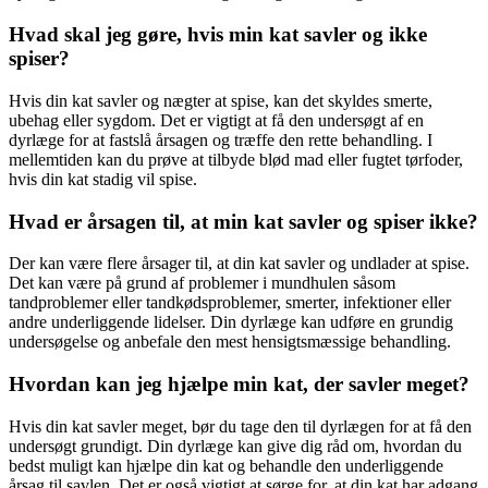
Hvad skal jeg gøre, hvis min kat savler og ikke
spiser?
Hvis din kat savler og nægter at spise, kan det skyldes smerte,
ubehag eller sygdom. Det er vigtigt at få den undersøgt af en
dyrlæge for at fastslå årsagen og træffe den rette behandling. I
mellemtiden kan du prøve at tilbyde blød mad eller fugtet tørfoder,
hvis din kat stadig vil spise.
Hvad er årsagen til, at min kat savler og spiser ikke?
Der kan være flere årsager til, at din kat savler og undlader at spise.
Det kan være på grund af problemer i mundhulen såsom
tandproblemer eller tandkødsproblemer, smerter, infektioner eller
andre underliggende lidelser. Din dyrlæge kan udføre en grundig
undersøgelse og anbefale den mest hensigtsmæssige behandling.
Hvordan kan jeg hjælpe min kat, der savler meget?
Hvis din kat savler meget, bør du tage den til dyrlægen for at få den
undersøgt grundigt. Din dyrlæge kan give dig råd om, hvordan du
bedst muligt kan hjælpe din kat og behandle den underliggende
årsag til savlen. Det er også vigtigt at sørge for, at din kat har adgang