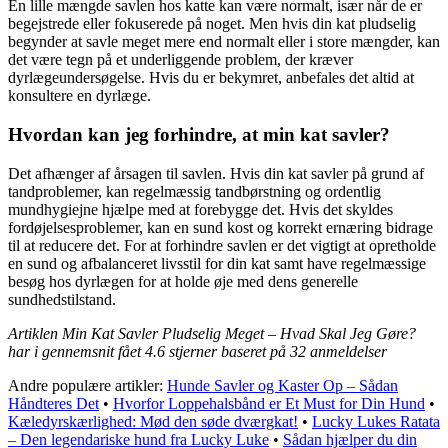
En lille mængde savlen hos katte kan være normalt, især når de er
begejstrede eller fokuserede på noget. Men hvis din kat pludselig
begynder at savle meget mere end normalt eller i store mængder, kan
det være tegn på et underliggende problem, der kræver
dyrlægeundersøgelse. Hvis du er bekymret, anbefales det altid at
konsultere en dyrlæge.
Hvordan kan jeg forhindre, at min kat savler?
Det afhænger af årsagen til savlen. Hvis din kat savler på grund af
tandproblemer, kan regelmæssig tandbørstning og ordentlig
mundhygiejne hjælpe med at forebygge det. Hvis det skyldes
fordøjelsesproblemer, kan en sund kost og korrekt ernæring bidrage
til at reducere det. For at forhindre savlen er det vigtigt at opretholde
en sund og afbalanceret livsstil for din kat samt have regelmæssige
besøg hos dyrlægen for at holde øje med dens generelle
sundhedstilstand.
Artiklen Min Kat Savler Pludselig Meget – Hvad Skal Jeg Gøre?
har i gennemsnit fået
4.6
stjerner baseret på
32
anmeldelser
Andre populære artikler:
Hunde Savler og Kaster Op – Sådan
Håndteres Det
•
Hvorfor Loppehalsbånd er Et Must for Din Hund
•
Kæledyrskærlighed: Mød den søde dværgkat!
•
Lucky Lukes Ratata
– Den legendariske hund fra Lucky Luke
•
Sådan hjælper du din