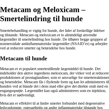
Metacam og Meloxicam –
Smertelindring til hunde
Smertebehandling er vigtig for hunde, der lider af forskellige lidelser
og tilstande. Metacam og meloxicam er to almindeligt anvendte
lægemidler til smertelindring hos hunde. De tilhører begge gruppen af ​​
nonsteroidale antiinflammatoriske lægemidler (NSAID’er) og arbejder
ved at reducere smerter og betændelse hos hunde.
Metacam til hunde
Metacam er et populært smertestillende lægemiddel til hunde. Det
indeholder den aktive ingrediens meloxicam, der virker ved at reducere
produktionen af ​​prostaglandiner, som er ansvarlige for smertereaktioner
og betændelse. Metacam fås i flydende form og kan let administreres til
hunden ved at blande det i dens mad eller give det direkte oralt med en
engangssprøjte. Lægemidlet kan også administreres som en injektion,
hvis det er nødvendigt.
Metacam er effektivt til at lindre smerter forbundet med degenerative
ledsygdomme, osteoarthritis og andre inflammatoriske tilstande hos