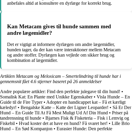
anbefales altid at konsultere en dyrlæge for korrekt brug.
Kan Metacam gives til hunde sammen med
andre lægemidler?
Det er vigtigt at informere dyrlægen om andre lægemidler,
hunden tager, da der kan være interaktioner mellem Metacam
og andre stoffer. Dyrlægen kan vejlede om sikker brug og
kombination af lægemidler.
Artiklen Metacam og Meloxicam – Smertelindring til hunde har i
gennemsnit fået
4.6
stjerner baseret på
26
anmeldelser
Andre populære artikler:
Find den perfekte julegave til din hund!
•
Somalisk Kat: En Plante med Unikke Egenskaber
•
Visla Hunde – En
Guide til de Fire Typer
•
Adopter en handicappet kat – Få et kærligt
kæledyr!
•
Bengalske Katte – Katte der Ligner Leoparder!
•
Så Er Der
Hund – En Guide Til At Få Mest Muligt Ud Af Din Hund
•
Priser på
tandrensning til hunde
•
Bjarnes Fisk & Fisketeria – Fisk i Lemvig og
Fiskebil
•
Hvad koster det at have en hund? Få svaret her!
•
Lille Brio
Hund – En Sød Kompanjon
•
Eurasier Hunde: Den perfekte