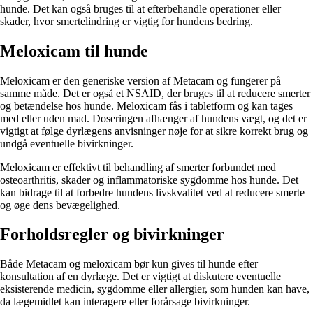
hunde. Det kan også bruges til at efterbehandle operationer eller
skader, hvor smertelindring er vigtig for hundens bedring.
Meloxicam til hunde
Meloxicam er den generiske version af Metacam og fungerer på
samme måde. Det er også et NSAID, der bruges til at reducere smerter
og betændelse hos hunde. Meloxicam fås i tabletform og kan tages
med eller uden mad. Doseringen afhænger af hundens vægt, og det er
vigtigt at følge dyrlægens anvisninger nøje for at sikre korrekt brug og
undgå eventuelle bivirkninger.
Meloxicam er effektivt til behandling af smerter forbundet med
osteoarthritis, skader og inflammatoriske sygdomme hos hunde. Det
kan bidrage til at forbedre hundens livskvalitet ved at reducere smerte
og øge dens bevægelighed.
Forholdsregler og bivirkninger
Både Metacam og meloxicam bør kun gives til hunde efter
konsultation af en dyrlæge. Det er vigtigt at diskutere eventuelle
eksisterende medicin, sygdomme eller allergier, som hunden kan have,
da lægemidlet kan interagere eller forårsage bivirkninger.