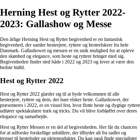
Herning Hest og Rytter 2022-
2023: Gallashow og Messe
Den årlige Herning Hest og Rytter begivenhed er en fantastisk
begivenhed, der samler hesteejere, ryttere og hesteelskere fra hele
Danmark. Gallashowet og messen er en unik mulighed for at opleve
den skønhed og elegance, som heste og ryttere bringer med sig.
Begivenheden finder sted både i 2022 og 2023 og lover at være den
bedste hidtil.
Hest og Rytter 2022
Hest og Rytter 2022 glæder sig til at byde velkommen til alle
hesteejere, ryttere og dem, der bare elsker heste. Gallashowet, der
præsenteres i 2022, er en visuel fest, hvor flotte heste og dygtige ryttere
udfører spektakulære træk og tricks. Du vil blive forbløffet over deres
elegance og samarbejde.
Hest og Rytter Messen er en del af begivenheden. Her får du chancen
for at udforske forskellige udstillere, der tilbyder alt fra sadler og
trenser til hestefoder og plejeprodukter. Du kan også finde specialister