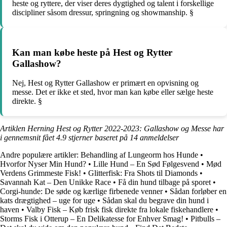
heste og ryttere, der viser deres dygtighed og talent i forskellige
discipliner såsom dressur, springning og showmanship. §
Kan man købe heste på Hest og Rytter
Gallashow?
Nej, Hest og Rytter Gallashow er primært en opvisning og
messe. Det er ikke et sted, hvor man kan købe eller sælge heste
direkte. §
Artiklen Herning Hest og Rytter 2022-2023: Gallashow og Messe har
i gennemsnit fået
4.9
stjerner baseret på
14
anmeldelser
Andre populære artikler:
Behandling af Lungeorm hos Hunde
•
Hvorfor Nyser Min Hund?
•
Lille Hund – En Sød Følgesvend
•
Mød
Verdens Grimmeste Fisk!
•
Glitterfisk: Fra Shots til Diamonds
•
Savannah Kat – Den Unikke Race
•
Få din hund tilbage på sporet
•
Corgi-hunde: De søde og kærlige firbenede venner
•
Sådan forløber en
kats drægtighed – uge for uge
•
Sådan skal du begrave din hund i
haven
•
Valby Fisk – Køb frisk fisk direkte fra lokale fiskehandlere
•
Storms Fisk i Otterup – En Delikatesse for Enhver Smag!
•
Pitbulls –