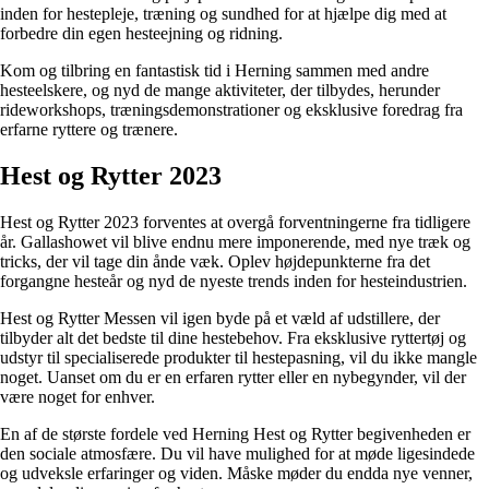
inden for hestepleje, træning og sundhed for at hjælpe dig med at
forbedre din egen hesteejning og ridning.
Kom og tilbring en fantastisk tid i Herning sammen med andre
hesteelskere, og nyd de mange aktiviteter, der tilbydes, herunder
rideworkshops, træningsdemonstrationer og eksklusive foredrag fra
erfarne ryttere og trænere.
Hest og Rytter 2023
Hest og Rytter 2023 forventes at overgå forventningerne fra tidligere
år. Gallashowet vil blive endnu mere imponerende, med nye træk og
tricks, der vil tage din ånde væk. Oplev højdepunkterne fra det
forgangne hesteår og nyd de nyeste trends inden for hesteindustrien.
Hest og Rytter Messen vil igen byde på et væld af udstillere, der
tilbyder alt det bedste til dine hestebehov. Fra eksklusive ryttertøj og
udstyr til specialiserede produkter til hestepasning, vil du ikke mangle
noget. Uanset om du er en erfaren rytter eller en nybegynder, vil der
være noget for enhver.
En af de største fordele ved Herning Hest og Rytter begivenheden er
den sociale atmosfære. Du vil have mulighed for at møde ligesindede
og udveksle erfaringer og viden. Måske møder du endda nye venner,